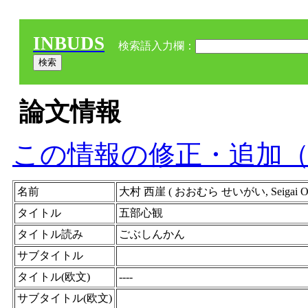
INBUDS
検索語入力欄：
論文情報
この情報の修正・追加
名前
大村 西崖 ( おおむら せいがい, Seigai Omu
タイトル
五部心観
タイトル読み
ごぶしんかん
サブタイトル
タイトル(欧文)
----
サブタイトル(欧文)