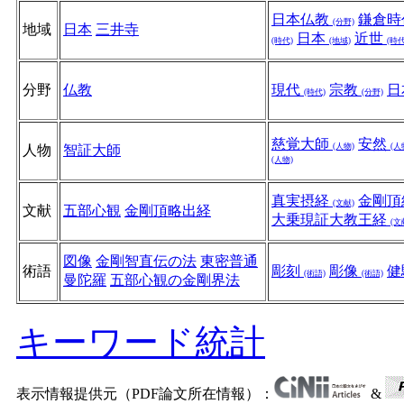
日本仏教
鎌倉時
(分野)
地域
日本
三井寺
日本
近世
(時代)
(地域)
(時代
分野
仏教
現代
宗教
日
(時代)
(分野)
慈覚大師
安然
(人物)
(人
人物
智証大師
(人物)
真実摂経
金剛頂
(文献)
文献
五部心観
金剛頂略出経
大乗現証大教王経
(文
図像
金剛智直伝の法
東密普通
術語
彫刻
彫像
健
(術語)
(術語)
曼陀羅
五部心観の金剛界法
キーワード統計
表示情報提供元（PDF論文所在情報）：
&