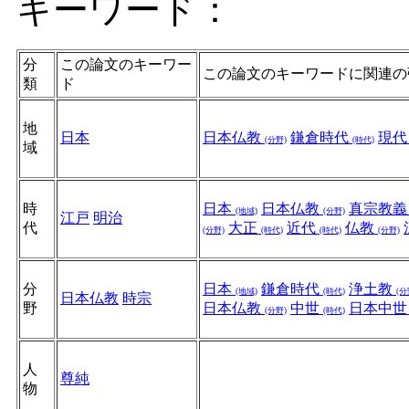
キーワード：
分
この論文のキーワー
この論文のキーワードに関連の
類
ド
地
日本
日本仏教
鎌倉時代
現
(分野)
(時代)
域
時
日本
日本仏教
真宗教
(地域)
(分野)
江戸
明治
代
大正
近代
仏教
(分野)
(時代)
(時代)
(分野)
分
日本
鎌倉時代
浄土教
(地域)
(時代)
(分
日本仏教
時宗
野
日本仏教
中世
日本中
(分野)
(時代)
人
尊純
物