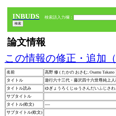
INBUDS
検索語入力欄：
論文情報
この情報の修正・追加
名前
高野 修 ( たかの おさむ, Osamu Takano )
タイトル
遊行六十三代・藤沢四十六世尊純上人
タイトル読み
ゆぎょうろくじゅうさんだいふじさわ
サブタイトル
タイトル(欧文)
----
サブタイトル(欧文)