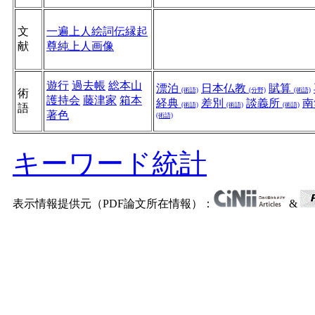
文
一遍上人絵詞伝縁起
献
尊純上人画像
遊行
過去帳
総本山
漂泊
日本仏教
賦算
(術語)
(分野)
(術語)
術
護持会
藤津家
箱本
経典
差別
談義所
南
(術語)
(術語)
(術語)
語
著色
(術語)
キーワード統計
表示情報提供元（PDF論文所在情報）：
&