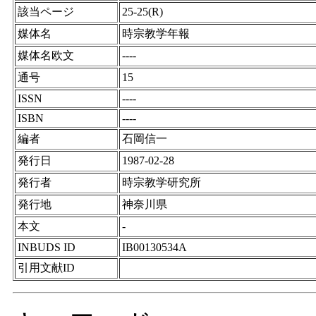
該当ページ
25-25(R)
媒体名
時宗教学年報
媒体名欧文
----
通号
15
ISSN
----
ISBN
----
編者
石岡信一
発行日
1987-02-28
発行者
時宗教学研究所
発行地
神奈川県
本文
-
INBUDS ID
IB00130534A
引用文献ID