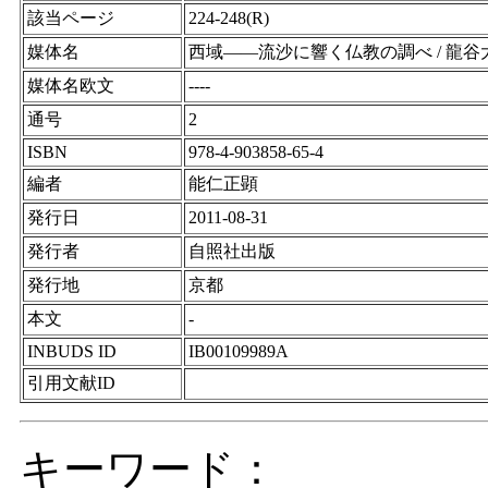
該当ページ
224-248(R)
媒体名
西域――流沙に響く仏教の調べ / 龍
媒体名欧文
----
通号
2
ISBN
978-4-903858-65-4
編者
能仁正顕
発行日
2011-08-31
発行者
自照社出版
発行地
京都
本文
-
INBUDS ID
IB00109989A
引用文献ID
キーワード：