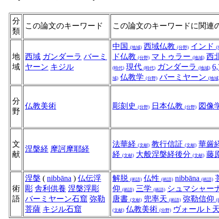
分
この論文のキーワード
この論文のキーワードに関連
類
中国
西域仏教
インド
(地域)
(分野)
(
地
西域
ガンダーラ
バーミ
ド仏教
マトゥラー
西
(分野)
(地域)
域
ヤーン
キジル
現代
ガンダーラ
6
(時代)
(時代)
(地域)
仏教学
バーミヤーン
域)
(分野)
(地域
分
仏教美術
彫刻史
日本仏教
図像
(分野)
(分野)
野
文
法華経
教行信証
華厳
(文献)
(文献)
涅槃経
摩訶摩耶経
献
経
大般涅槃経後分
藤
(文献)
(文献)
涅槃
(
nibbāna
)
仏伝浮
解脱
仏性
nibbāna
(術語)
(術語)
(術語)
術
彫
舎利供養
涅槃浮彫
仰
三学
シュマシャー
(術語)
(術語)
語
バーミヤーン石窟
弥勒
唐書
兜率天
弥勒信仰
(文献)
(術語)
(
菩薩
キジル石窟
仏教美術
ヴォールト
(文献)
(分野)