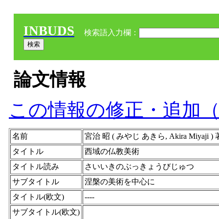
INBUDS
検索語入力欄：
論文情報
この情報の修正・追加
名前
宮治 昭 ( みやじ あきら, Akira Miyaji
タイトル
西域の仏教美術
タイトル読み
さいいきのぶっきょうびじゅつ
サブタイトル
涅槃の美術を中心に
タイトル(欧文)
----
サブタイトル(欧文)