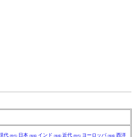
現代
日本
インド
近代
ヨーロッパ
西洋
(時代)
(地域)
(地域)
(時代)
(地域)