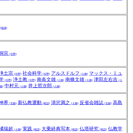
(地域)
洞宗
(分野)
浄土宗
社会科学
アルスドルフ
マックス・ミュ
(分野)
(分野)
(人物)
学
浄土教
南条文雄
南條文雄
津田左右吉
(分野)
(分野)
(人物)
(人物)
(人
中村元
井上哲次郎
物)
(人物)
(人物)
神界
新仏教運動
清沢満之
反省会雑誌
高島
(文献)
(術語)
(人物)
(文献)
橘瑞超
実践
大乗経典写本
仏塔研究
仏教学
(人物)
(術語)
(術語)
(術語)