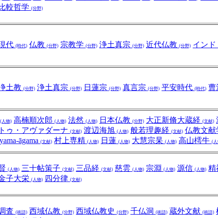
比較哲学
(分野)
現代
仏教
宗教学
浄土真宗
近代仏教
インド
(時代)
(分野)
(分野)
(分野)
(分野)
浄土教
浄土真宗
日蓮宗
真言宗
平安時代
曹
(分野)
(分野)
(分野)
(分野)
(時代)
高楠順次郎
法然
日本仏教
大正新脩大蔵経
(人物)
(人物)
(人物)
(分野)
(文献)
トゥ・アヴァダーナ
渡辺海旭
般若理趣経
仏教文献
(文献)
(人物)
(文献)
yama-āgama
村上専精
日蓮
大慧宗杲
高山樗牛
(文献)
(人物)
(人物)
(人物)
(人
賢
三十帖策子
三品経
慈雲
宗淵
源信
精
(人物)
(文献)
(文献)
(人物)
(人物)
(人物)
金子大栄
四分律
(人物)
(文献)
調査
西域仏教
西域仏教史
千仏洞
蔵外文献
(術語)
(分野)
(分野)
(術語)
(術語)