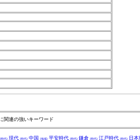
に関連の強いキーワード
現代
中国
平安時代
鎌倉
江戸時代
日本
(時代)
(時代)
(地域)
(時代)
(時代)
(時代)