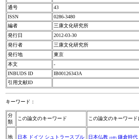
通号
43
ISSN
0286-3480
編者
三康文化研究所
発行日
2012-03-30
発行者
三康文化研究所
発行地
東京
本文
-
INBUDS ID
IB00126343A
引用文献ID
キーワード：
分
この論文のキーワード
この論文のキーワード
類
地
日本
ドイツ
シュトラースブル
日本仏教
鎌倉時代
(分野)