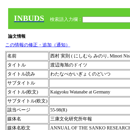
INBUDS
検索語入力欄：
論文情報
この情報の修正・追加（通知）
名前
西村 実則 ( にしむら みのり, Minori Nishim
タイトル
渡辺海旭のドイツ
タイトル読み
わたなべかいぎょくのどいつ
サブタイトル
タイトル(欧文)
Kaigyoku Watanabe at Germany
サブタイトル(欧文)
該当ページ
55-98(R)
媒体名
三康文化研究所年報
媒体名欧文
ANNUAL OF THE SANKO RESEARCH