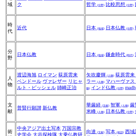
域
ク
哲学
比較思想
(分野)
(分野)
時
近代
日本
日本仏教
(地域)
(分野)
代
分
日本仏教
日本
鎌倉時代
(地域)
(時代)
野
渡辺海旭
ロイマン
荻原雲来
矢吹慶輝
荻原雲来
(人物)
人
ベンドール
ヴァレザー
リヒャ
ラー
マハーヴァス
(人物)
物
ルト・ピッシェル
姉崎正治
インド仏教
madh
物)
(分野)
文
華厳経
智軍
厳
(文献)
(人物)
普賢行願讃
新仏教
献
米峰
日本仏教
(人物)
(分野)
中央アジア出土写本
万国宗教
術
向達
写本
西域
(文献)
(術語)
史学会
大谷探検隊
大乗仏教研