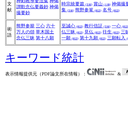
神勅教導要法集
神偈
文
時宗統要篇
賞山
神偈撮
(文献)
(人物)
讃歎念仏要義鈔
神偈
献
集
熊野参篭
名号
(文献)
(術語)
(術語)
撮要鈔
熊野参籠
三心
六十
至誠心
教行信証
一心
(術語)
(文献)
(術語
術
万人の頌
草木国土
仏三昧
見仏
往生
三
(術語)
(術語)
(術語)
語
念仏三昧
第十八願
一願
第十九願
三願転入
(術語)
(術語)
キーワード統計
表示情報提供元（PDF論文所在情報）：
&