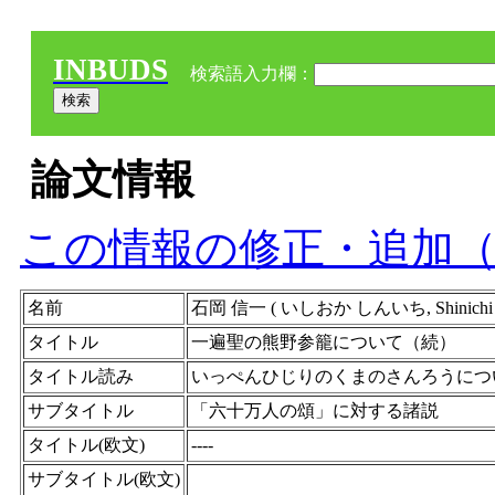
INBUDS
検索語入力欄：
論文情報
この情報の修正・追加
名前
石岡 信一 ( いしおか しんいち, Shinichi Ish
タイトル
一遍聖の熊野参籠について（続）
タイトル読み
いっぺんひじりのくまのさんろうにつ
サブタイトル
「六十万人の頌」に対する諸説
タイトル(欧文)
----
サブタイトル(欧文)