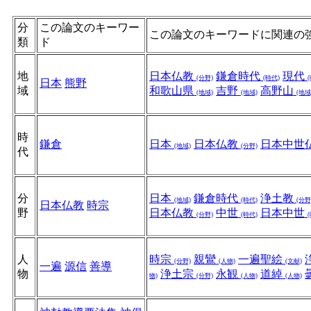
分
この論文のキーワー
この論文のキーワードに関連の
類
ド
地
日本仏教
鎌倉時代
現代
(分野)
(時代)
日本
熊野
域
和歌山県
吉野
高野山
(地域)
(地域)
(地域
時
鎌倉
日本
日本仏教
日本中世
(地域)
(分野)
代
分
日本
鎌倉時代
浄土教
(地域)
(時代)
(分野
日本仏教
時宗
野
日本仏教
中世
日本中世
(分野)
(時代)
人
時宗
親鸞
一遍聖絵
(分野)
(人物)
(文献)
一遍
源信
善導
物
浄土宗
永観
道綽
物)
(分野)
(人物)
(人物)