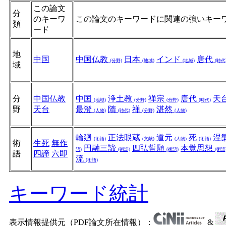
この論文
分
のキーワ
この論文のキーワードに関連の強いキー
類
ード
地
中国
中国仏教
日本
インド
唐代
(分野)
(地域)
(地域)
(時代
域
分
中国仏教
中国
浄土教
禅宗
唐代
天
(地域)
(分野)
(分野)
(時代)
野
天台
最澄
隋
禅
湛然
(人物)
(時代)
(分野)
(人物)
輪廻
正法眼蔵
道元
死
涅
(術語)
(文献)
(人物)
(術語)
術
生死
無作
円融三諦
四弘誓願
本覚思想
語)
(術語)
(術語)
(術語
語
四諦
六即
流
(術語)
キーワード統計
表示情報提供元（PDF論文所在情報）：
&