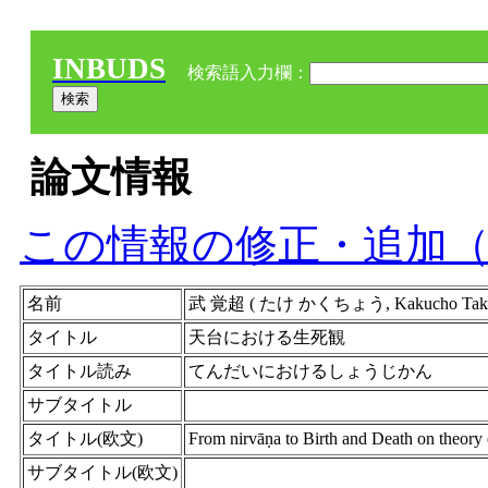
INBUDS
検索語入力欄：
論文情報
この情報の修正・追加
名前
武 覚超 ( たけ かくちょう, Kakucho Take 
タイトル
天台における生死観
タイトル読み
てんだいにおけるしょうじかん
サブタイトル
タイトル(欧文)
From nirvāṇa to Birth and Death on theor
サブタイトル(欧文)