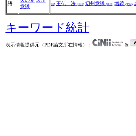
久の変
辺州
語
王仏二法
辺州意識
増鏡
語)
(術語)
(術語)
(文献)
意識
キーワード統計
表示情報提供元（PDF論文所在情報）：
&