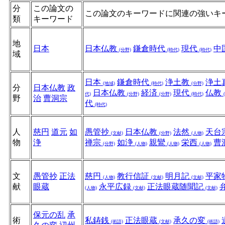
分
この論文の
この論文のキーワードに関連の強いキ
類
キーワード
地
日本
日本仏教
鎌倉時代
現代
中
(分野)
(時代)
(時代)
域
日本
鎌倉時代
浄土教
浄土
(地域)
(時代)
(分野)
分
日本仏教
政
日本仏教
経済
現代
仏教
代)
(分野)
(分野)
(時代)
野
治
曹洞宗
代
(時代)
人
慈円
道元
如
愚管抄
日本仏教
法然
天台
(文献)
(分野)
(人物)
物
浄
禅宗
如浄
親鸞
栄西
曹
(分野)
(人物)
(人物)
(人物)
文
愚管抄
正法
慈円
教行信証
明月記
平家
(人物)
(文献)
(文献)
献
眼蔵
永平広録
正法眼蔵随聞記
(人物)
(文献)
(文献)
保元の乱
承
術
私鋳銭
正法眼蔵
承久の変
(術語)
(文献)
(術語)