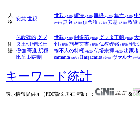
人
世親
護法
唯識
無性
中
(人物)
(人物)
(分野)
(人物)
安慧
世親
物
無著
倶舎論
安慧
親鸞
(分野)
(人物)
(文献)
(人物)
仏教碑銘
グプ
世親
制多部
グプタ王朝
大
(人物)
(術語)
(術語)
術
タ王朝
聖比丘
朝
施与文書
仏教碑銘
聖比
(術語)
(術語)
(術語)
語
僧伽
寄進
釈種
輸不入の特権
仏塔崇拝
出家
(術語)
(術語)
比丘
封建制
sāmanta
Harṣacarita
ヴァルナ
(術語)
(文献)
(術語
キーワード統計
表示情報提供元（PDF論文所在情報）：
&