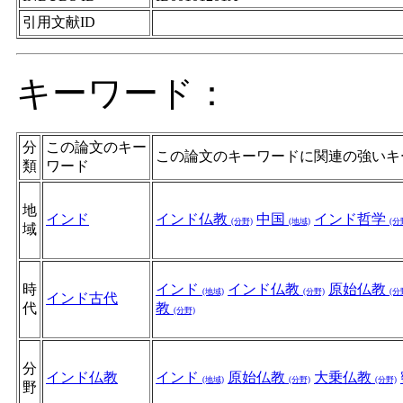
引用文献ID
キーワード：
分
この論文のキー
この論文のキーワードに関連の強いキ
類
ワード
地
インド
インド仏教
中国
インド哲学
(分野)
(地域)
(分
域
時
インド
インド仏教
原始仏教
(地域)
(分野)
(分
インド古代
代
教
(分野)
分
インド仏教
インド
原始仏教
大乗仏教
(地域)
(分野)
(分野)
野