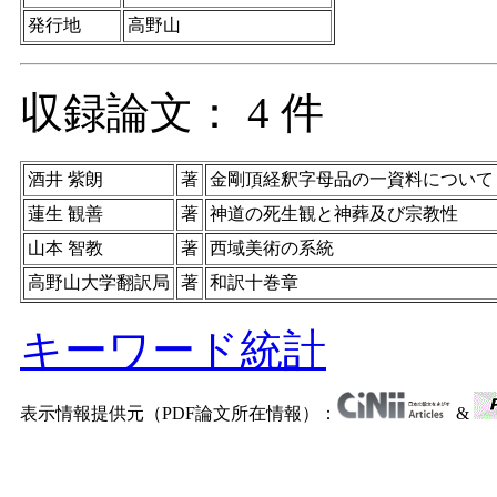
発行地
高野山
収録論文： 4 件
酒井 紫朗
著
金剛頂経釈字母品の一資料について
蓮生 観善
著
神道の死生観と神葬及び宗教性
山本 智教
著
西域美術の系統
高野山大学翻訳局
著
和訳十巻章
キーワード統計
表示情報提供元（PDF論文所在情報）：
&