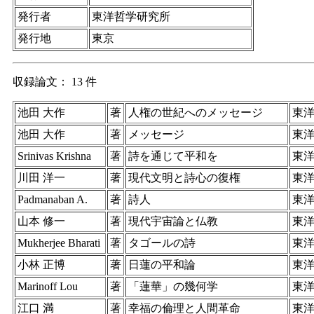
発行者
東洋哲学研究所
発行地
東京
収録論文： 13 件
池田 大作
著
人権の世紀へのメッセージ
東
池田 大作
著
メッセージ
東
Srinivas Krishna
著
詩を通じて平和を
東
川田 洋一
著
現代文明と詩心の復権
東
Padmanaban A.
著
詩人
東
山本 修一
著
現代宇宙論と仏教
東
Mukherjee Bharati
著
タゴールの詩
東
小林 正博
著
日蓮の平和論
東
Marinoff Lou
著
「蓮華」の幾何学
東
江口 満
著
幸福の倫理と人間革命
東