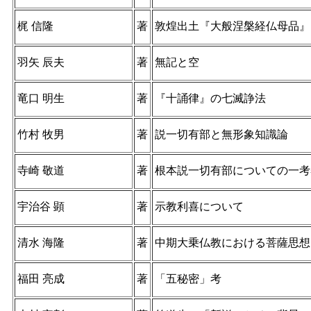
梶 信隆
著
敦煌出土『大般涅槃経仏母品』
羽矢 辰夫
著
無記と空
竜口 明生
著
『十誦律』の七滅諍法
竹村 牧男
著
説一切有部と無形象知識論
寺崎 敬道
著
根本説一切有部についての一考
宇治谷 顕
著
示教利喜について
清水 海隆
著
中期大乗仏教における菩薩思想に
福田 亮成
著
「五秘密」考