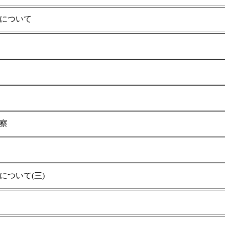
について
察
ついて(三)