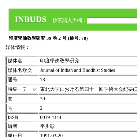
INBUDS
検索語入力欄：
印度學佛敎學硏究 39 巻 2 号 (通号: 78)
媒体情報：
媒体名
印度學佛敎學硏究
媒体名欧文
Journal of Indian and Buddhist Studies
通号
78
特集・テーマ
東北大学における第四十一回学術大会紀要(二
巻
39
号
2
ISSN
0019-4344
編者
平川彰
発行日
1991-03-20