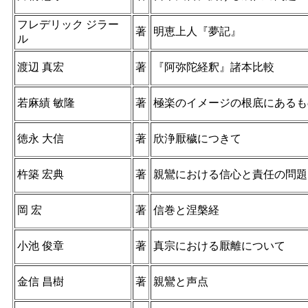
フレデリック ジラー
著
明恵上人『夢記』
ル
渡辺 真宏
著
『阿弥陀経釈』諸本比較
若麻績 敏隆
著
極楽のイメージの根底にあるも
徳永 大信
著
欣浄厭穢につきて
杵築 宏典
著
親鸞における信心と責任の問題
岡 宏
著
信巻と涅槃経
小池 俊章
著
真宗における厭離について
金信 昌樹
著
親鸞と声点