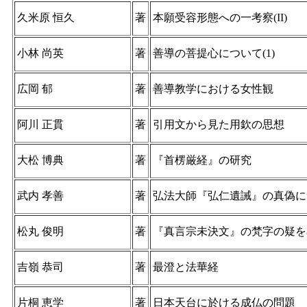
久米原 恒久
著
本願受容形態への一考察(II)
小林 尚英
著
善導の菩提心について(1)
広岡 郁
著
善導教学における女性観
阿川 正貫
著
引用文から見た用欽の思想
大松 博典
著
『首楞厳経』の研究
武内 孝善
著
弘法大師『弘仁遺誡』の真偽に
松丸 俊明
著
『真言宗未決文』の梵字の疑を
吉嶺 恭司
著
最澄と法華経
片桐 恵学
著
日本天台に於ける成仏の問題