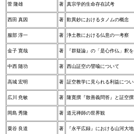
菅 隆雄
著
真宗学的生命存在試考
西田 真因
著
歎異鈔におけるタノムの概念
服部 淳一
著
浄土教における仏意の一考察
金子 寛哉
著
『群疑論』の「是心作仏」釈を
中西 随功
著
西山証空の譬喩について
高城 宏明
著
証空教学に見られる利益につい
広川 尭敏
著
隆寛撰『散善義問答』と証空撰
岡島 秀隆
著
道元禅師の世界観
粟谷 良道
著
『永平広録』における山河大地