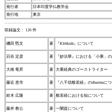
発行者
日本印度学仏教学会
発行地
東京
収録論文： 126 件
磯田 煕文
著
『Kīrtikalā』について
苅谷 定彦
著
『妙法華』における「小乗」の
大南 竜昇
著
大乗経典のゴーストライター
藤近 恵市
著
『八千頌般若経』のdharmaに
鈴木 広隆
著
般若経における知について
藤井 教公
著
一闡提について