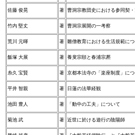
佐藤 俊晃
著
曹洞宗教団史における参同契・
竹内 堅丈
著
曹洞宗展開の一考察
荒川 元暉
著
雛僧教育における生活規範につ
飯塚 大展
著
養叟宗頤と春浦宗凞
糸久 宝賢
著
京都本法寺の「楽座制度」につ
平井 智親
著
日蓮の法華経観
池田 豊人
著
「動中の工夫」について
菊池 武
著
近世に於ける遊行の陰陽師