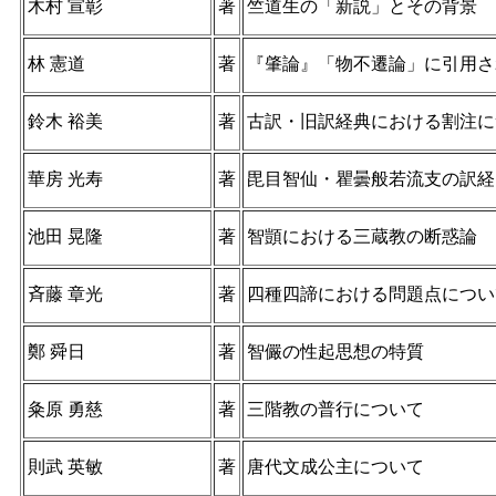
木村 宣彰
著
竺道生の「新説」とその背景
林 憲道
著
『肇論』「物不遷論」に引用さ
鈴木 裕美
著
古訳・旧訳経典における割注に
華房 光寿
著
毘目智仙・瞿曇般若流支の訳経
池田 晃隆
著
智顗における三蔵教の断惑論
斉藤 章光
著
四種四諦における問題点につい
鄭 舜日
著
智儼の性起思想の特質
粂原 勇慈
著
三階教の普行について
則武 英敏
著
唐代文成公主について