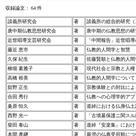
収録論文： 64 件
談義所研究会
著
談義所の総合的研究（
唐中期仏教思想研究会
著
唐中期の仏教思想の研
近世唱導文芸研究会
著
「中間報告」近世唱導
藤近 恵市
著
仏教的人間学と智慧
久保 紀生
著
佐藤賢順と仏教的人間
柳堀 素雅子
著
現代社会と宗教と人権
高橋 裕美
著
仏教的人間学について
舘野 正生
著
宗教体験との対比によ
合田 秀行
著
仏教への心理学的アプ
粂原 恒久
著
道綽における仏身仏土
西野 光一
著
「古墳墓保護ニ関スル
柴田 泰山
著
道綽『安楽集』におけ
本間 孝継
著
最澄の仏典受容観につ