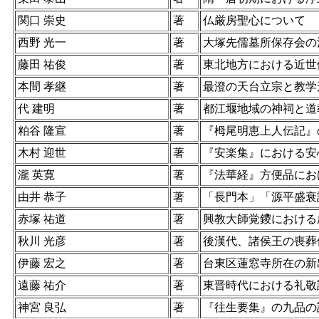
関口 崇史
著
仏厳房聖心について
西野 光一
著
大塚先儒墓所保存会の
藤田 祐俊
著
東北地方における近世
本間 孝継
著
最澄の天台立宗と教学
代 建明
著
都江堰地域の神祠と道
粕谷 隆宣
著
『栂尾明恵上人伝記』
木村 迎世
著
『安楽集』における安
瀧 英寛
著
『法華経』方便品にお
由井 恭子
著
「長門本」「源平盛衰
赤塚 祐道
著
興教大師覚鑁における
秋川 光彦
著
後漢代、諸侯王の喪葬
伊藤 宏之
著
台東区蓮窓寺所在の新
遠藤 祐介
著
東晋時代における礼敬
神宮 良弘
著
『往生要集』の九品の