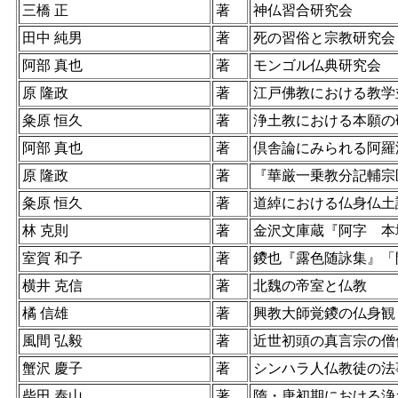
三橋 正
著
神仏習合研究会
田中 純男
著
死の習俗と宗教研究会
阿部 真也
著
モンゴル仏典研究会
原 隆政
著
江戸佛教における教学
粂原 恒久
著
浄土教における本願の
阿部 真也
著
倶舎論にみられる阿羅
原 隆政
著
『華厳一乗教分記輔宗
粂原 恒久
著
道綽における仏身仏土
林 克則
著
金沢文庫蔵『阿字 本
室賀 和子
著
鑁也『露色随詠集』「
横井 克信
著
北魏の帝室と仏教
橘 信雄
著
興教大師覚鑁の仏身観
風間 弘毅
著
近世初頭の真言宗の僧
蟹沢 慶子
著
シンハラ人仏教徒の法
柴田 泰山
著
隋・唐初期における浄