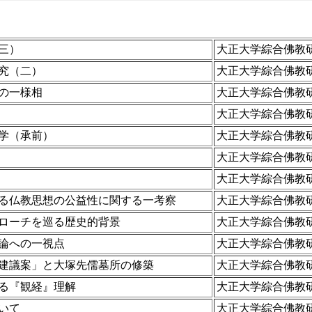
三）
大正大学綜合佛教
究（二）
大正大学綜合佛教
の一様相
大正大学綜合佛教
大正大学綜合佛教
学（承前）
大正大学綜合佛教
大正大学綜合佛教
大正大学綜合佛教
る仏教思想の公益性に関する一考察
大正大学綜合佛教
ローチを巡る歴史的背景
大正大学綜合佛教
論への一視点
大正大学綜合佛教
建議案」と大塚先儒墓所の修築
大正大学綜合佛教
る『観経』理解
大正大学綜合佛教
いて
大正大学綜合佛教