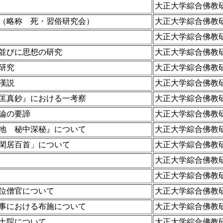
大正大学綜合佛教
（略称 死・習俗研究会）
大正大学綜合佛教
大正大学綜合佛教
並びに思想の研究
大正大学綜合佛教
研究
大正大学綜合佛教
漢説
大正大学綜合佛教
匡真鈔』における一考察
大正大学綜合佛教
論の要諦
大正大学綜合佛教
地 秘中深秘』について
大正大学綜合佛教
閑居百首」について
大正大学綜合佛教
大正大学綜合佛教
大正大学綜合佛教
位僧官について
大正大学綜合佛教
事における布施について
大正大学綜合佛教
土院について
大正大学綜合佛教