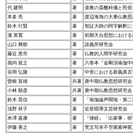
代 建明
著
道教の斎醮科儀と民俗
本多 亮
著
渡辺海旭の大乗仏教思
鈴木 行賢
著
智証大師の阿字解釈に
瀧 英寛
著
初期天台思想における
山口 興順
著
談義所研究会
藤近 恵市
著
仏教的人間学研究会
堀内 規之
著
六巻本『金剛頂瑜伽中
笹岡 弘隆
著
中世における新義真言
曽根 宣雄
共著
唐中期仏教思想研究会
小林 順彦
共著
唐中期仏教思想研究会
鈴木 晃信
著
「瑜伽論声聞地・第二
浅野 祥子
著
近世唱導文芸研究会
米澤 嘉康
著
『律経』「出家事」研
伊藤 善之
著
梵文写本不空羅索神変