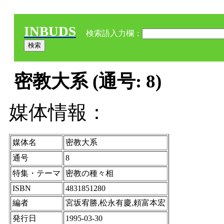
INBUDS
検索語入力欄：
密教大系 (通号: 8)
媒体情報：
媒体名
密教大系
通号
8
特集・テーマ
密教の種々相
ISBN
4831851280
編者
宮坂宥勝,松永有慶,頼富本宏
発行日
1995-03-30