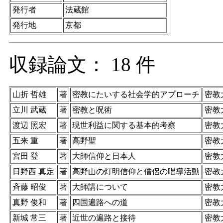
発行者
法蔵館
発行地
京都
収録論文： 18 件
山折 哲雄
著
密教にたいする社会学的アプローチ
密教
立川 武蔵
著
密教と呪術
密教
渡辺 照宏
著
現世利益に関する基本的考察
密教
五来 重
著
高野聖
密教
宮田 登
著
大師信仰と日本人
密教
日野西 真定
著
高野山の灯明信仰と僧侶の唱導活動
密教
斉藤 昭俊
著
大師講について
密教
真野 俊和
著
四国遍路への道
密教
新城 常三
著
近世の遍路と接待
密教