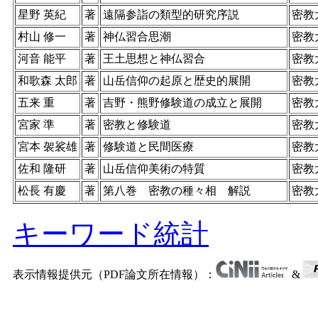
星野 英紀
著
遠隔参詣の類型的研究序説
密教
村山 修一
著
神仏習合思潮
密教
河音 能平
著
王土思想と神仏習合
密教
和歌森 太郎
著
山岳信仰の起原と歴史的展開
密教
五来 重
著
吉野・熊野修験道の成立と展開
密教
宮家 準
著
密教と修験道
密教
宮本 袈裟雄
著
修験道と民間医療
密教
佐和 隆研
著
山岳信仰美術の特質
密教
松長 有慶
著
第八巻 密教の種々相 解説
密教
キーワード統計
表示情報提供元（PDF論文所在情報）：
&