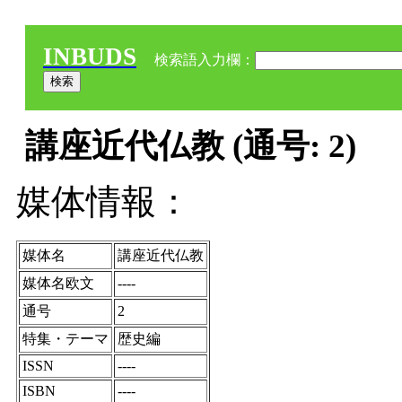
INBUDS
検索語入力欄：
講座近代仏教 (通号: 2)
媒体情報：
媒体名
講座近代仏教
媒体名欧文
----
通号
2
特集・テーマ
歴史編
ISSN
----
ISBN
----