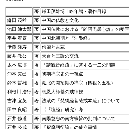
---- ----
著
鎌田茂雄博士略年譜・著作目録
鎌田 茂雄
著
中国の仏教と文化
池田 練太郎
著
中国仏教における『雑阿毘曇心論』の受
平井 宥慶
著
中国北朝期と『涅槃経』
伊藤 隆寿
著
僧肇と吉蔵
藤井 教公
著
天台と三論の交流
坂本 広博
著
「請観音経疏」に関する一二の問題
沖本 克己
著
初期禅宗史の一視点
鈴木 哲雄
著
湖北の開拓期の禅宗（四祖と五祖）
利根川 浩行
著
慈恩大師基の戒律観
吉津 宜英
著
法蔵の『梵網経菩薩戒本疏』について
田中 良昭
著
〈『壇経』研究〉考
石井 修道
著
南陽慧忠の南方宗旨の批判について
石井 公成
著
『釈摩訶衍論』の成立事情