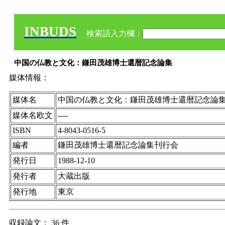
INBUDS
検索語入力欄：
中国の仏教と文化：鎌田茂雄博士還暦記念論集
媒体情報：
媒体名
中国の仏教と文化：鎌田茂雄博士還暦記念論
媒体名欧文
----
ISBN
4-8043-0516-5
編者
鎌田茂雄博士還暦記念論集刊行会
発行日
1988-12-10
発行者
大蔵出版
発行地
東京
収録論文： 36 件