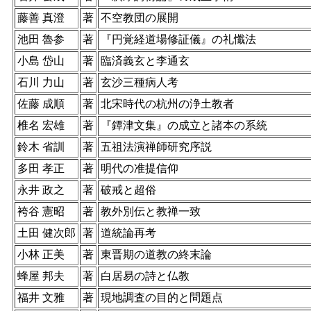
藤善 真澄
著
不空教団の展開
池田 魯参
著
『円覚経道場修証儀』の礼懺法
小島 岱山
著
臨済義玄と李通玄
石川 力山
著
玄沙三種病人考
佐藤 成順
著
北宋時代の杭州の浄土教者
椎名 宏雄
著
『鐔津文集』の成立と諸本の系統
鈴木 省訓
著
五祖法演禅師研究序説
多田 孝正
著
明代の准提信仰
永井 政之
著
破戒と超俗
袴谷 憲昭
著
教外別伝と教禅一致
土田 健次郎
著
道統論再考
小林 正美
著
東晋期の道教の終末論
蜂屋 邦夫
著
白居易の詩と仏教
福井 文雅
著
現地調査の目的と問題点