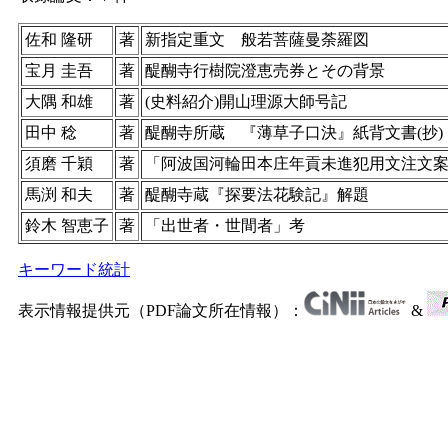
佐和 隆研
著
新指定重文 般若菩薩曼荼羅図
宝月 圭吾
著
醍醐寺行樹院澄恵売券とその背景
大隅 和雄
著
(史料紹介)開山理源大師号記
田中 稔
著
醍醐寺所蔵 『薄草子口決』紙背文書(抄)
須磨 千穎
著
「阿波国河輪田本庄年貢未進犯用文注文
馬渕 和夫
著
醍醐寺蔵『探要法花験記』解題
鈴木 智恵子
著
「出世者・世間者」考
キーワード統計
表示情報提供元（PDF論文所在情報）：
&