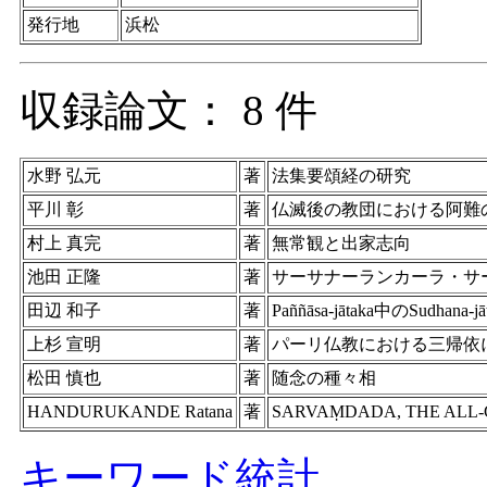
発行地
浜松
収録論文： 8 件
水野 弘元
著
法集要頌経の研究
平川 彰
著
仏滅後の教団における阿難
村上 真完
著
無常観と出家志向
池田 正隆
著
サーサナーランカーラ・サーダン(Sā
田辺 和子
著
Paññāsa-jātaka中のSudhana-jāt
上杉 宣明
著
パーリ仏教における三帰依
松田 慎也
著
随念の種々相
HANDURUKANDE Ratana
著
SARVAṂDADA, THE ALL-
キーワード統計