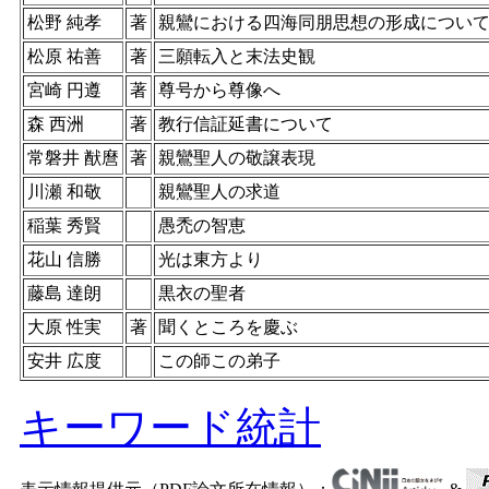
松野 純孝
著
親鸞における四海同朋思想の形成につい
松原 祐善
著
三願転入と末法史観
宮崎 円遵
著
尊号から尊像へ
森 西洲
著
教行信証延書について
常磐井 猷麿
著
親鸞聖人の敬譲表現
川瀬 和敬
親鸞聖人の求道
稲葉 秀賢
愚禿の智恵
花山 信勝
光は東方より
藤島 達朗
黒衣の聖者
大原 性実
著
聞くところを慶ぶ
安井 広度
この師この弟子
キーワード統計