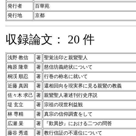
発行者
百華苑
発行地
京都
収録論文： 20 件
浅野 教信
著
聖覚法印と親鸞聖人
梅原 隆章
著
慈信坊義絶状について
桐渓 順忍
著
行巻の称名に就いて
近藤 真因
著
還相回向を現実界に見る親鸞の教義
佐々木 求己
著
親鸞聖人著述刊行史序説
堤 玄立
著
宗祖の現世利益観
林 専精
著
真宗の信仰調査をして
広瀬 杲
著
『歎異抄』における二つの問答
藤谷 秀道
著
教行信証の不退位について