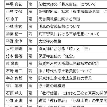
牛場 真玄
著
伝教大師の「将来目録」について
小島 文保
著
曼殊院所蔵、写本「根本法華経見聞」
李 永子
著
天台四教儀に関する問題
小林 実玄
著
明恵の実践仏教について
加藤 精一
著
真言密教における三劫思想について
平野 宗浄
著
大燈禅の性格
大村 豊隆
著
道元禅における「時」と「行」
鈴木 哲雄
著
保唐寺無住の『無念』
東 隆真
著
新資料河村氏所蔵伝光録写本の紹介
石崎 達二
著
推古時代の浄土教美術について
宇高 良哲
著
関東浄土宗法度成立過程の背景
香川 孝雄
著
浄土教の危機観
石原 斌夫
著
『教行信証』における三心と真実の関
小野 正康
著
親鸞『教行信証』「化身土巻」の主要