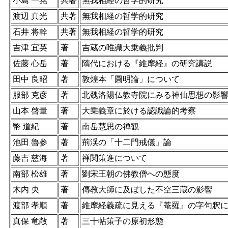
小島 一晃
共著
無我相経の哲学的研究
渡辺 真光
共著
無我相経の哲学的研究
石井 将幹
共著
無我相経の哲学的研究
吉津 宜英
著
吉蔵の唯識大乗義批判
佐藤 心岳
著
隋代における『維摩経』の研究講説
田中 良昭
著
敦煌本「圓明論」について
服部 克彦
著
北魏洛陽仏教寺院にみる神仙思想の影
山本 啓量
著
大乗義章に於ける認識論的考察
幣 道紀
著
南岳慧思の禅観
池田 魯参
著
荊渓の「十二門戒儀」論
藤吉 慈海
著
禅関策進について
南部 松雄
著
劉宋王朝の佛教僧への態度
木内 央
著
傳教大師に及ぼした不空三蔵の影響
渡部 孝順
著
維摩経義疏に見える『菴羅』の字句釈
真保 竜敞
著
三十帖策子の原初形態