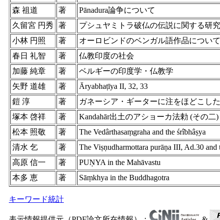
森 祖道
著
Pānadura論争について
久留宮 円秀
著
プシュヤミトラ破仏の伝説に関する研
小林 円照
著
オーロビンドのベンガル語作品につい
春日 礼智
著
仏教印度の社会
加藤 純章
著
ベルギーの印度学・仏教学
矢野 道雄
著
Āryabhaṭīya II, 32, 33
鎧 淳
著
ガネーシア・ギーターに注をほどこし
塚本 啓祥
著
Kandahār出土のアショーカ法勅 (その二)
松本 照敬
著
The Vedârthasaṃgraha and the śrîbhâṣya
清水 乞
著
The Viṣṇudharmottara purāṇa III, Ad.30 and 
高原 信一
著
PUṆYA in the Mahāvastu
本多 恵
著
Sāṃkhya in the Buddhagotra
キーワード統計
表示情報提供元（PDF論文所在情報）：
&