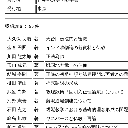
発行地
東京
収録論文： 95 件
大久保 良順
著
天台口伝法門と密教
金倉 円照
著
インド唯物論の新資料と仏教
川田 熊太郎
著
正法為師
玉山 成元
著
戦国地方武士の信仰
結城 令聞
著
華厳の初祖杜順と法界観門の著者との
柳田 聖山
著
禅宗語録の形成
武邑 尚邦
著
敦煌残簡『因明入正理論疏』について
河野 憲善
著
藤沢道場創建について
石田 充之
著
親鸞教学における基礎的理念形成の問
峰島 旭雄
著
ヤスパースと仏教・再論
杉本 卓洲
著
Caitya及びStūpa信仰の意味について