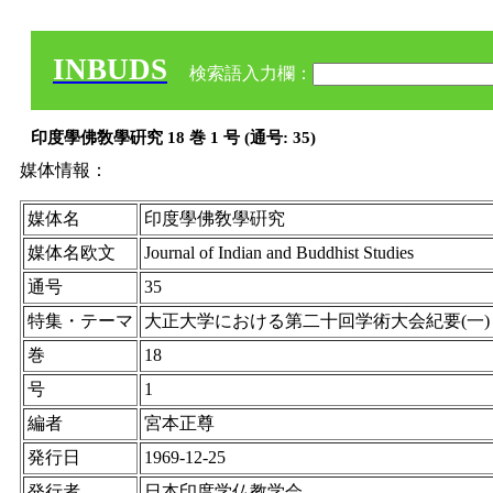
INBUDS
検索語入力欄：
印度學佛敎學硏究 18 巻 1 号 (通号: 35)
媒体情報：
媒体名
印度學佛敎學硏究
媒体名欧文
Journal of Indian and Buddhist Studies
通号
35
特集・テーマ
大正大学における第二十回学術大会紀要(一)
巻
18
号
1
編者
宮本正尊
発行日
1969-12-25
発行者
日本印度学仏教学会