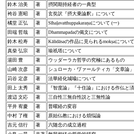
鈴木 治美
著
摂関期持経者の一典型
袴谷 憲昭
著
玄奘訳『摂大乗論釈』について
橘堂 正弘
著
Sīhaḷavatthuppakaraṇaについて (一)
田端 哲哉
著
Dhammapadaの偈文について
鈴木 松寿
著
Kālidāsaの作品に見られるmokṣaについ
真柴 弘宗
著
瑜祇塔について
湯田 豊
著
ウッダーラカ哲学の究極にあるもの
山崎 次彦
著
シュローカ・ヷァールティカ「文章論
苅谷 定彦
著
法華経化城喩について
田上 太秀
著
『智度論』『十住論』における作仏と
渡辺 文応
著
三自性三無自性説と三無性論
平井 宥慶
著
普曜経の変容
中村 了権
著
原始仏教における煩悩論
吉元 信行
著
六随念の成立過程