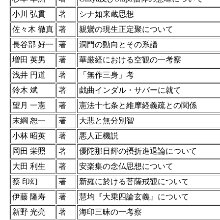
小川 弘貫
著
シナ如来蔵思想
佐々木 徹真
著
親鸞の現生正定聚について
長谷部 好一
著
洞門の動向とその系譜
増田 英男
著
華厳経における空観の一考察
浅井 円道
著
「無作三身」考
鈴木 斌
著
戯曲インダル・サバーに就て
望月 一憲
著
憲法十七条と維摩経義疏との関係
末綱 恕一
著
大悲と無分別智
小林 昭英
著
悪人正機説
岡田 栄照
著
優陀那日輝の摂折進退論について
大田 利生
著
安楽集の念仏思想について
蔡 印幻
著
新羅に於ける菩薩戒観について
伊藤 隆寿
著
慧均『大乗四論玄義』について
新野 光亮
著
海印三昧の一考察