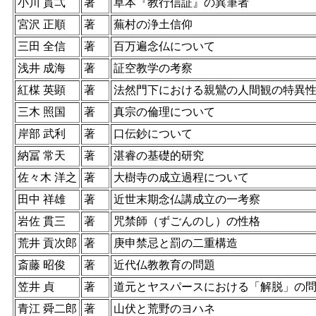
小川 貫弌
著
草本『教行信証』の異筆者
宮沢 正順
著
蕪村の浄土信仰
三田 全信
著
百万遍念仏について
浅井 成海
著
証空教学の考察
紅楳 英顕
著
法然門下における親鸞の人間観の特異
三木 照国
著
真宗の倫理について
岸部 武利
著
口伝鈔について
納冨 常天
著
湛睿の基礎的研究
佐々木 洋之
著
大樹寺の成立過程について
田中 祥雄
著
近世末期念仏講成立の一考察
岩佐 貫三
著
咒禁師（ずごんのし）の性格
荒井 貢次郎
著
庚申禁忌と罰の二重構造
斎藤 昭俊
著
近代仏教教育の問題
笠井 貞
著
道元とヤスパースにおける「解脱」の
青江 舜二郎
著
山伏と荒野のヨハネ