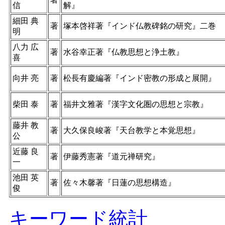
信
解』
細田 典
著
塚本啓祥著『インド仏教碑銘の研究』二巻
明
八力 広
著
水谷幸正著『仏教思想と浄土教』
喜
向井 亮
著
松長有慶編著『インド密教の形成と展開』
柴田 泰
著
福井文雅著『漢字文化圏の思想と宗教』
藤井 教
著
大久保良峻著『天台教学と本覚思想』
公
近藤 良
著
伊藤秀憲著『道元禅研究』
一
池田 英
著
佐々木馨著『日蓮の思想構造』
俊
キーワード統計