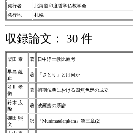
発行者
北海道印度哲学仏教学会
発行地
札幌
収録論文： 30 件
柴田 泰
著
日中浄土教比較考
早島 鏡
著
「さとり」とは何か
正
並川 孝
著
初期仏典における四無色定の成立
儀
鈴木 広
著
波羅蜜の系譜
隆
磯田 熙
訳
『Munimatālaṃkāra』第三章(2)
文