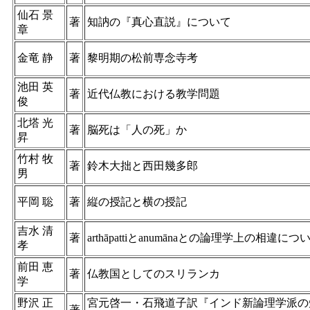
仙石 景
著
知訥の『真心直説』について
章
金竜 静
著
黎明期の松前専念寺考
池田 英
著
近代仏教における教学問題
俊
北塔 光
著
脳死は「人の死」か
昇
竹村 牧
著
鈴木大拙と西田幾多郎
男
平岡 聡
著
縦の授記と横の授記
吉水 清
著
arthāpattiとanumānaとの論理学上の相違につ
孝
前田 恵
著
仏教国としてのスリランカ
学
野沢 正
宮元啓一・石飛道子訳『インド新論理学派の
著