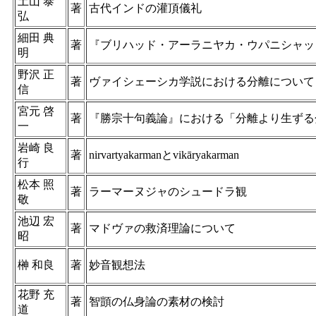
土山 泰
著
古代インドの灌頂儀礼
弘
細田 典
著
『ブリハッド・アーラニヤカ・ウパニシャッ
明
野沢 正
著
ヴァイシェーシカ学説における分離について
信
宮元 啓
著
『勝宗十句義論』における「分離より生ずる
一
岩崎 良
著
nirvartyakarmanとvikāryakarman
行
松本 照
著
ラーマーヌジャのシュードラ観
敬
池辺 宏
著
マドヴァの救済理論について
昭
榊 和良
著
妙音観想法
花野 充
著
智顗の仏身論の素材の検討
道