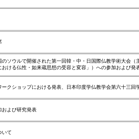
席
国のソウルで開催された第一回韓・中・日国際仏教学術大会（
における仏性・如来蔵思想の受容と変容」）への参加および発
ワークショップにおける発表、日本印度学仏教学会第六十三回
加および研究発表
ついて