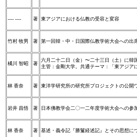
---- ----
著
東アジアにおける仏教の受容と変容
竹村 牧男
著
第一回韓・中・日国際仏教学術大会への出
六月二十二日（金）〜二十三日（土）に韓
橘川 智昭
著
主管：金剛大学。共通テーマ：「東アジア
林 香奈
著
東洋学研究所の研究所プロジェクトの公開
岩井 昌悟
著
日本佛教学会二〇一二年度学術大会への参
林 香奈
著
基述・義令記『勝鬘経述記』とその思想に