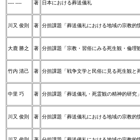
---- ----
著
日本における葬送儀礼
川又 俊則
著
分担課題「葬送儀礼における地域の宗教的
大鹿 勝之
著
分担課題「宗教・習俗にみる死生観・倫理
竹内 清己
著
分担課題「戦争文学と民俗に見る死生観と
中里 巧
著
分担課題「葬送儀礼・死霊観の精神的研究
川又 俊則
著
分担課題「葬送儀礼における地域の宗教的
川又 俊則
著
分担課題「葬送儀礼における地域の宗教的