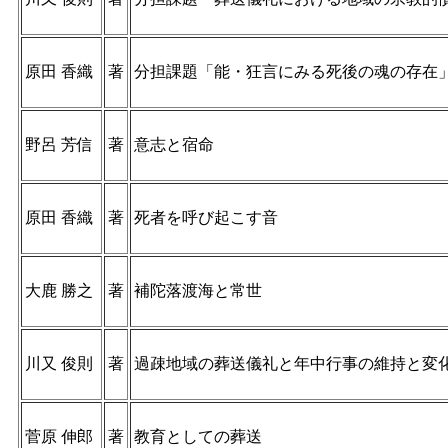
原田 香織
著
分担課題「能・狂言にみる死後の魂の存在
野呂 芳信
著
意志と宿命
原田 香織
著
死者を呼び起こす音
大鹿 勝之
著
補陀落渡海と常世
川又 俊則
著
過疎地域の葬送儀礼と年中行事の維持と変
菅原 伸郎
著
教育としての葬送