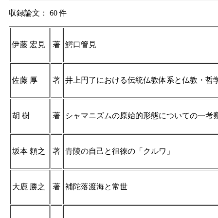
収録論文： 60 件
伊藤 宏見
著
鰐口管見
佐藤 厚
著
井上円了における伝統仏教体系と仏教・哲
胡 樹
著
シャマニズムの原始的形態についての一考
坂本 頼之
著
青陵の自己と徂徠の「クルワ」
大鹿 勝之
著
補陀落渡海と常世