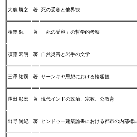
大鹿 勝之
著
死の受容と他界観
相楽 勉
著
「死の受容」の哲学的考察
須藤 宏明
著
自然災害と岩手の文学
三澤 祐嗣
著
サーンキヤ思想における輪廻観
澤田 彰宏
著
現代インドの政治、宗教、公教育
出野 尚紀
著
ヒンドゥー建築論書における都市の内部構