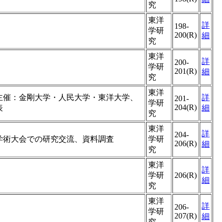
究
東洋
詳
198-
学研
200(R)
細
究
東洋
詳
200-
学研
201(R)
細
究
東洋
主催：金剛大学・人民大学・東洋大学、
詳
201-
学研
204(R)
表
細
究
東洋
詳
204-
学術大会での研究交流、資料調査
学研
206(R)
細
究
東洋
詳
学研
206(R)
細
究
東洋
詳
206-
学研
207(R)
細
究