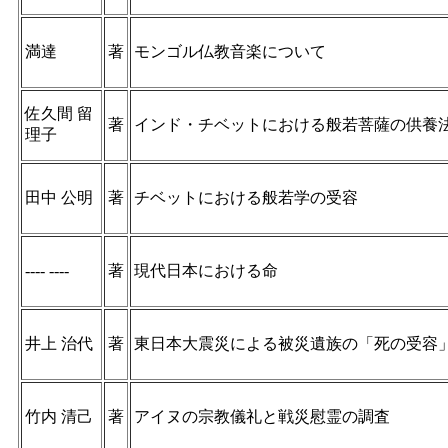
満達
著
モンゴル仏教音楽について
佐久間 留
著
インド・チベットにおける般若菩薩の供養
理子
田中 公明
著
チベットにおける般若学の受容
---- ----
著
現代日本における命
井上 治代
著
東日本大震災による被災遺族の「死の受容
竹内 清己
著
アイヌの宗教儀礼と戦災慰霊の調査