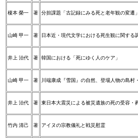
榎本 榮一
著
分担課題「古記録にみる死と老年観の変遷
山崎 甲一
著
日本近・現代文学における死生観に関する
井上 治代
著
韓国における「死にゆく人のケア」
山崎 甲一
著
川端康成『雪国』の自然、登場人物の島村
井上 治代
著
東日本大震災による被災遺族の死の受容・
竹内 清己
著
アイヌの宗教儀礼と戦災慰霊