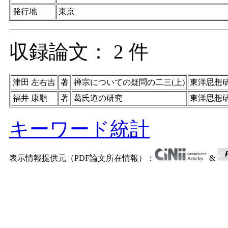
発行地
東京
収録論文： 2 件
津田 左右吉
著
禅宗についての疑問の二三(上)
東洋思想
福井 康順
著
葛氏道の研究
東洋思想
キーワード統計
表示情報提供元（PDF論文所在情報）：
&