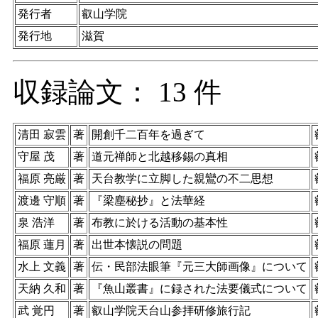
発行者
叡山学院
発行地
滋賀
収録論文： 13 件
清田 寂雲
著
開創千二百年を過ぎて
守屋 茂
著
道元禅師と北越移錫の真相
福原 亮厳
著
天台教学に立脚した親鸞の不二思想
渡邊 守順
著
『梁塵秘抄』と法華経
泉 浩洋
著
布教に於ける活動の基本性
福原 蓮月
著
出世本懐説の問題
水上 文義
著
伝・民部法眼筆『元三大師画像』について
天納 久和
著
『魚山叢書』に録された法要儀式について
武 覚円
著
叡山学院天台山参拝研修旅行記