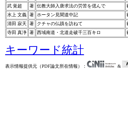
武 覚超
著
伝教大師入唐求法の労苦を偲んで
水上 文義
著
ホータン見聞道中記
清田 寂天
著
クチャの仏蹟を訪ねて
寺田 真浄
著
西域南道・北道走破千三百キロ
キーワード統計
表示情報提供元（PDF論文所在情報）：
&