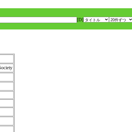
[D]
Society