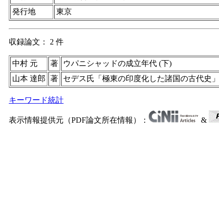
発行地
東京
収録論文： 2 件
中村 元
著
ウパニシャッドの成立年代 (下)
山本 達郎
著
セデス氏「極東の印度化した諸国の古代史
キーワード統計
表示情報提供元（PDF論文所在情報）：
&