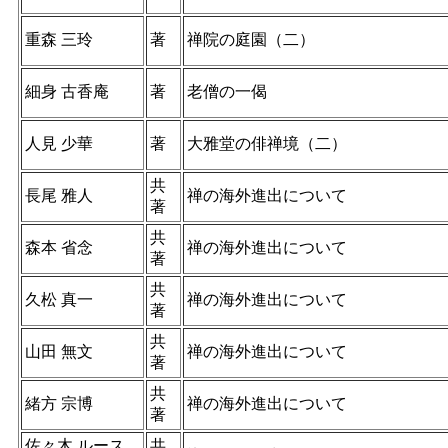
重森 三玲
著
禅院の庭園（二）
細身 古香庵
著
老僧の一偈
人見 少華
著
大雅堂の俳禅境（二）
共
長尾 雅人
禅の海外進出について
著
共
森本 省念
禅の海外進出について
著
共
久松 真一
禅の海外進出について
著
共
山田 無文
禅の海外進出について
著
共
緒方 宗博
禅の海外進出について
著
佐々木 ルース
共