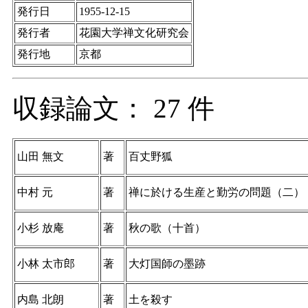
発行日
1955-12-15
発行者
花園大学禅文化研究会
発行地
京都
収録論文： 27 件
山田 無文
著
百丈野狐
中村 元
著
禅に於ける生産と勤労の問題（二）
小杉 放庵
著
秋の歌（十首）
小林 太市郎
著
大灯国師の墨跡
内島 北朗
著
土を殺す