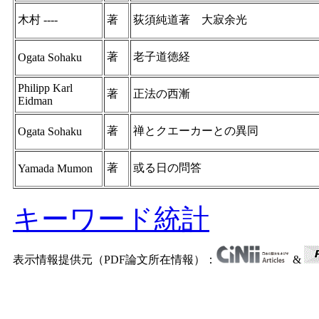
木村 ----
著
荻須純道著 大寂余光
著
老子道徳経
Ogata Sohaku
Philipp Karl
著
正法の西漸
Eidman
著
禅とクエーカーとの異同
Ogata Sohaku
著
或る日の問答
Yamada Mumon
キーワード統計
表示情報提供元（PDF論文所在情報）：
&