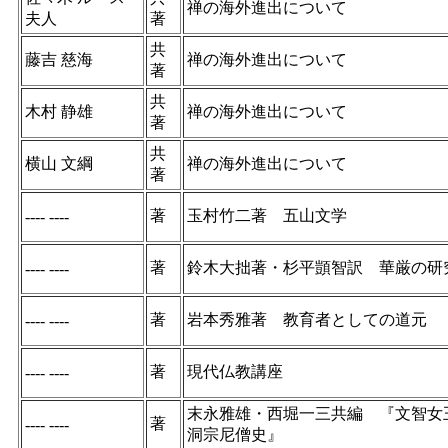
禅の海外進出について
夫人
著
共
藤吉 慈海
禅の海外進出について
著
共
木村 静雄
禅の海外進出について
著
共
横山 文綱
禅の海外進出について
著
著
玉村竹二著 五山文学
---- ----
著
鈴木大拙著・杉平顗智訳 華厳の研
---- ----
著
岩本秀雅著 教育者としての道元
---- ----
著
現代仏教講座
---- ----
末永雅雄・西堀一三共編 『文智
著
---- ----
洞宗尼僧史』