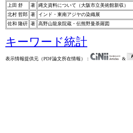
上田 舒
著
縄文資料について（大阪市立美術館新収）
北村 哲郎
著
インド・東南アジヤの染織展
佐和 隆硏
著
高野山龍泉院蔵・伝熊野曼荼羅図
キーワード統計
表示情報提供元（PDF論文所在情報）：
&