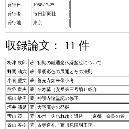
発行日
1958-12-25
発行者
毎日新聞社
発行地
東京
収録論文： 11 件
梅津 次郎
著
初期の融通念仏縁起絵について
野間 淸六
著
暈繝彩色の展開とその法則
小倉 豐文
著
善光寺如来像小考
熊谷 宣夫
著
冬寿墓（安岳第三号墳）紹介
福山 敏男
著
神護寺諸堂記の修正
坪井 淸足
著
大宅廃寺の発掘
靑山 茂
著
ルポ「失われゆく遺跡」（京都・奈良の巻
景山 春樹
著
古寺巡礼「葛川息障明王院」