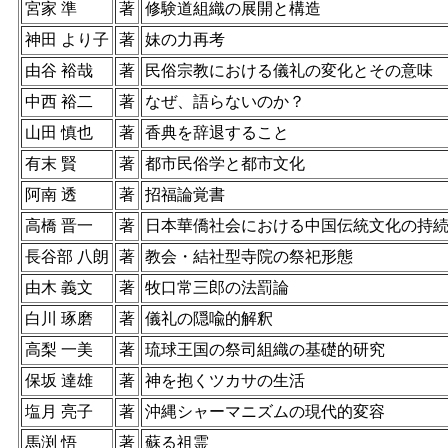
宮家 準
著
修験道組織の展開と構造
神田 より子
著
妹の力再考
由谷 裕哉
著
民俗宗教における儀礼の変化とその意味
中西 裕二
著
なぜ、語らないのか？
山田 慎也
著
香典を辞退すること
有末 賢
著
都市民俗学と都市文化
阿南 透
著
招福論覚書
高橋 晋一
著
日本華僑社会における中国伝統文化の持
長谷部 八朗
著
教会・結社型寺院の祭祀形態
由木 義文
著
牧口常三郎の法罰論
白川 琢磨
著
儀礼の隠喩的解釈
高梨 一美
著
琉球王国の祭司組織の基礎的研究
保坂 達雄
著
神を抱くツカサの生活
塩月 亮子
著
沖縄シャーマニズムの現代的変容
馬渕 悟
著
蘇る祖霊