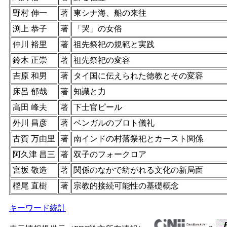
野村 伸一
著
東シナ海、船の来往
渕上 恭子
著
「哭」の女俗
仲川 裕里
著
祖先祭祀の規範と実践
鈴木 正崇
著
祖先祭祀の変容
吉原 和男
著
タイ国に伝えられた徳教とその変容
床呂 郁哉
著
知識と力
高田 峰夫
著
下士官ピール
外川 昌彦
著
ベンガルのブロト儀礼
古賀 万由里
著
南インドの村落祭祀とカースト関係
阿久津 昌三
著
双子のフォークロア
宮坂 敬造
著
関係のなかで紡がれる文化の新局面
樫尾 直樹
著
宗教的接続可能性の基礎概念
キーワード統計