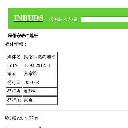
INBUDS
検索語入力欄：
民俗宗教の地平
媒体情報：
媒体名
民俗宗教の地平
ISBN
4-393-29127-1
編者
宮家準
発行日
1999-03
発行者
春秋社
発行地
東京
収録論文： 27 件