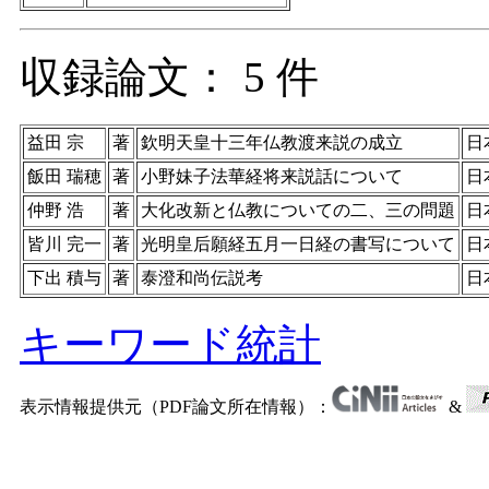
収録論文： 5 件
益田 宗
著
欽明天皇十三年仏教渡来説の成立
日
飯田 瑞穂
著
小野妹子法華経将来説話について
日
仲野 浩
著
大化改新と仏教についての二、三の問題
日
皆川 完一
著
光明皇后願経五月一日経の書写について
日
下出 積与
著
泰澄和尚伝説考
日
キーワード統計
表示情報提供元（PDF論文所在情報）：
&