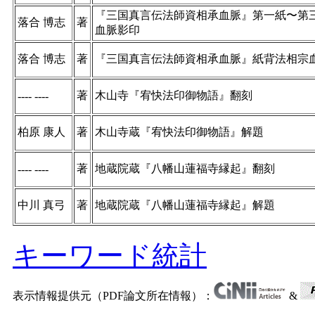
『三国真言伝法師資相承血脈』第一紙〜第
落合 博志
著
血脈影印
落合 博志
著
『三国真言伝法師資相承血脈』紙背法相宗
著
木山寺『宥快法印御物語』翻刻
---- ----
柏原 康人
著
木山寺蔵『宥快法印御物語』解題
著
地蔵院蔵『八幡山蓮福寺縁起』翻刻
---- ----
中川 真弓
著
地蔵院蔵『八幡山蓮福寺縁起』解題
キーワード統計
表示情報提供元（PDF論文所在情報）：
&