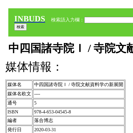
INBUDS
検索語入力欄：
中四国諸寺院Ｉ / 寺院文献
媒体情報：
媒体名
中四国諸寺院Ｉ / 寺院文献資料学の新展開
媒体名欧文
----
通号
5
ISBN
978-4-653-04545-8
編者
落合博志
発行日
2020-03-31