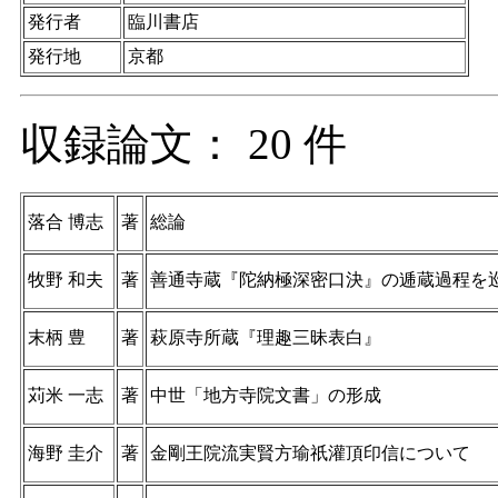
発行者
臨川書店
発行地
京都
収録論文： 20 件
落合 博志
著
総論
牧野 和夫
著
善通寺蔵『陀納極深密口決』の逓蔵過程を
末柄 豊
著
萩原寺所蔵『理趣三昧表白』
苅米 一志
著
中世「地方寺院文書」の形成
海野 圭介
著
金剛王院流実賢方瑜祇灌頂印信について