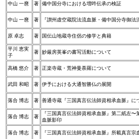
中山 一麿
著
備中国分寺における増吽伝承の検証
中山 一麿
著
『讃州虚空蔵院法流血脈・備中国分寺御法
原 卓志
著
国伝山地蔵寺住侶の修学と典籍
平川 恵実
著
妙厳房英峯の書写活動について
子
高橋 悠介
著
正楽寺蔵・荒神曼荼羅について
武田 和昭
著
伊予における大通智勝仏の展開
落合 博志
著
善通寺蔵『三国真言伝法師資相承血脈』に
『三国真言伝法師資相承血脈』第二紙左〜
落合 博志
著
血脈影印
落合 博志
著
『三国真言伝法師資相承血脈』所載真言宗