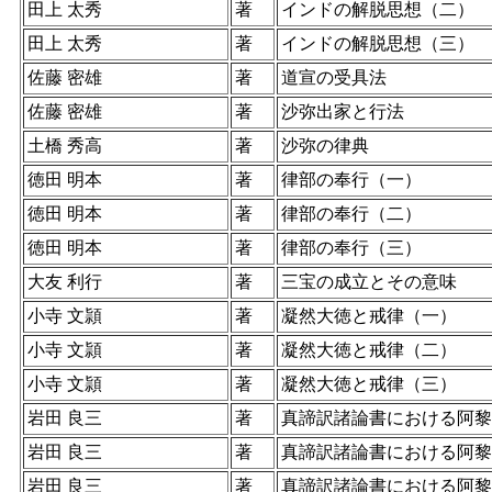
田上 太秀
著
インドの解脱思想（二）
田上 太秀
著
インドの解脱思想（三）
佐藤 密雄
著
道宣の受具法
佐藤 密雄
著
沙弥出家と行法
土橋 秀高
著
沙弥の律典
徳田 明本
著
律部の奉行（一）
徳田 明本
著
律部の奉行（二）
徳田 明本
著
律部の奉行（三）
大友 利行
著
三宝の成立とその意味
小寺 文頴
著
凝然大徳と戒律（一）
小寺 文頴
著
凝然大徳と戒律（二）
小寺 文頴
著
凝然大徳と戒律（三）
岩田 良三
著
真諦訳諸論書における阿黎
岩田 良三
著
真諦訳諸論書における阿黎
岩田 良三
著
真諦訳諸論書における阿黎