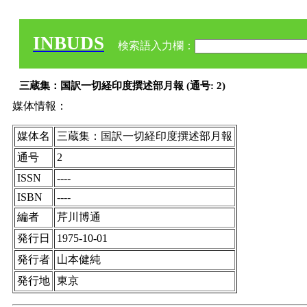
INBUDS
検索語入力欄：
三蔵集：国訳一切経印度撰述部月報 (通号: 2)
媒体情報：
媒体名
三蔵集：国訳一切経印度撰述部月報
通号
2
ISSN
----
ISBN
----
編者
芹川博通
発行日
1975-10-01
発行者
山本健純
発行地
東京