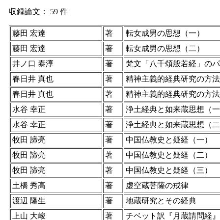
収録論文： 59 件
藤田 宏達
著
転女成男の思想（一）
藤田 宏達
著
転女成男の思想（二）
井ノ口 泰淳
著
梵文「八千頌般若経」のパ
春日井 真也
著
精神主義的経典研究の方法
春日井 真也
著
精神主義的経典研究の方法
水谷 幸正
著
浄土経典と如来蔵思想（一
水谷 幸正
著
浄土経典と如来蔵思想（二
牧田 諦亮
著
中国仏教史と疑経（一）
牧田 諦亮
著
中国仏教史と疑経（二）
牧田 諦亮
著
中国仏教史と疑経（三）
土橋 秀高
著
虚空蔵菩薩の戒律
渡辺 隆生
著
地蔵研究とその経典
上山 大峻
著
チベット訳『月蔵請問経』