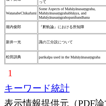
って
Some Aspects of Mahāyānasaṃgraha,
WatanabeChikafumi
Mahāyānasaṃgrahabhāṣya, and
Mahāyānasaṃgrahopanibandhana
堀内俊郎
『釈軌論』における所知障
新井一光
識の三分説について
松田訓典
parikalpa used in the Mahāyānasaṃgraha
1
キーワード統計
表示情報提供元（PDF