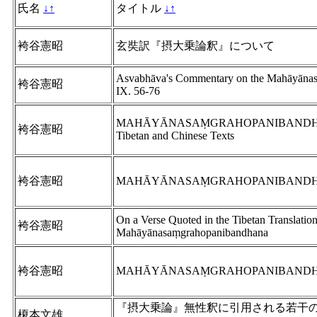
氏名
↓
↑
タイトル
↓
↑
袴谷憲昭
玄奘訳『摂大乗論釈』について
Asvabhāva's Commentary on the Mahāyānas
袴谷憲昭
IX. 56-76
MAHĀYĀNASAṂGRAHOPANIBANDHAN
袴谷憲昭
Tibetan and Chinese Texts
袴谷憲昭
MAHĀYĀNASAṂGRAHOPANIBANDHAN
On a Verse Quoted in the Tibetan Translation
袴谷憲昭
Mahāyānasaṃgrahopanibandhana
袴谷憲昭
MAHĀYĀNASAṂGRAHOPANIBANDHA
『摂大乗論』無性釈に引用される若干
榎本文雄