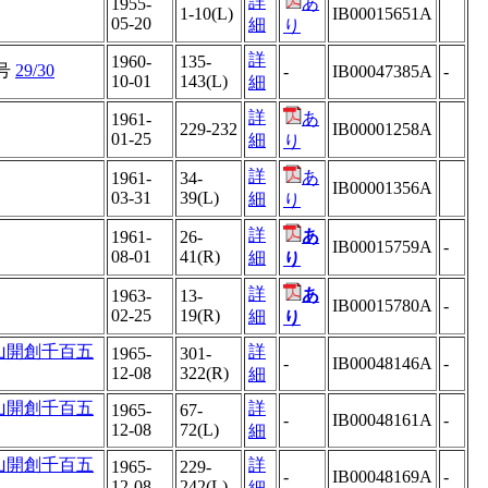
詳
あ
1955-
1-10(L)
IB00015651A
05-20
細
り
詳
1960-
135-
号
29/30
-
IB00047385A
-
10-01
143(L)
細
詳
あ
1961-
229-232
IB00001258A
01-25
細
り
詳
あ
1961-
34-
IB00001356A
03-31
39(L)
細
り
詳
あ
1961-
26-
IB00015759A
-
08-01
41(R)
細
り
詳
あ
1963-
13-
IB00015780A
-
02-25
19(R)
細
り
山開創千百五
詳
1965-
301-
-
IB00048146A
-
12-08
322(R)
細
山開創千百五
詳
1965-
67-
-
IB00048161A
-
12-08
72(L)
細
山開創千百五
詳
1965-
229-
-
IB00048169A
-
12-08
242(L)
細