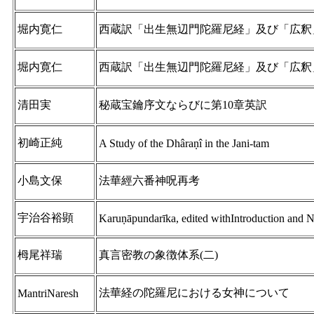
堀内寛仁
西蔵訳「出生無辺門陀羅尼経」及び「広釈」
堀内寛仁
西蔵訳「出生無辺門陀羅尼経」及び「広釈」
清田実
秘蔵宝鑰序文ならびに第10章英訳
初崎正純
A Study of the Dhâraṇî in the Jani-tam
小島文保
法華經六番神呪再考
宇治谷裕顕
Karuṇāpundarīka, edited withIntroduction and 
栂尾祥瑞
真言密教の象徴体系(二)
法華経の陀羅尼における女神について
MantriNaresh