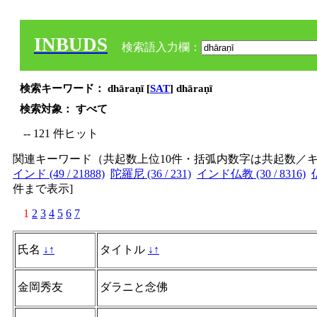
INBUDS
検索語入力欄：
検索キーワード： dhāraṇī [
SAT
] dhāraṇī
検索対象： すべて
-- 121 件ヒット
関連キーワード（共起数上位10件・括弧内数字は共起数／
インド (49 / 21888)
陀羅尼 (36 / 231)
インド仏教 (30 / 8316)
件まで表示
]
1
2
3
4
5
6
7
氏名
↓
↑
タイトル
↓
↑
金岡秀友
ダラニと念佛