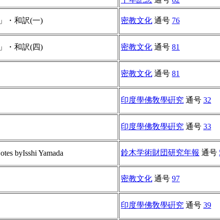
・和訳(一)
密教文化
通号
76
・和訳(四)
密教文化
通号
81
密教文化
通号
81
印度學佛敎學硏究
通号
32
印度學佛敎學硏究
通号
33
鈴木学術財団研究年報
通号
Notes byIsshi Yamada
密教文化
通号
97
印度學佛敎學硏究
通号
39