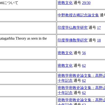
attiについて
密教文化
通号
29/30
中野教授古稀記念論文集
通
印度学仏教学研究
通号
17
atagarbha Theory as seen in the
印度學佛敎學硏究
通号
18
密教文化
通号
56
密教文化
通号
62
密教学密教史論文集：高野
十年記念
通号
62
密教学密教史論文集：高野
十年記念
通号
62
密教学密教史論文集：高野
十年記念
通号
62