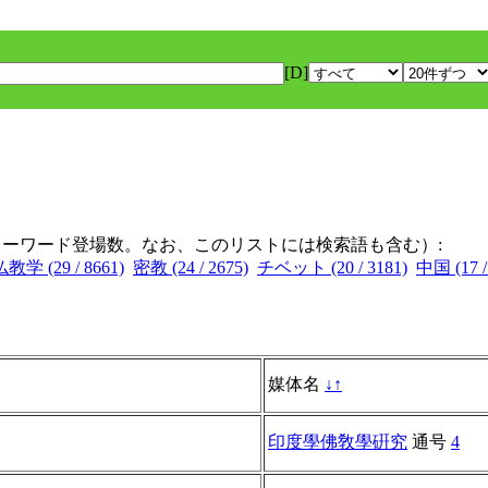
[D]
キーワード登場数。なお、このリストには検索語も含む）:
仏教学 (29 / 8661)
密教 (24 / 2675)
チベット (20 / 3181)
中国 (17 /
媒体名
↓
↑
印度學佛敎學硏究
通号
4