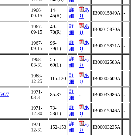
詳
あ
1966-
14-
IB00015849A
-
09-15
45(R)
細
り
詳
あ
1967-
49-
IB00015870A
-
09-15
78(R)
細
り
詳
あ
1967-
96-
IB00015871A
-
09-15
79(L)
細
り
詳
あ
1968-
55-
IB00002583A
03-31
60(L)
細
り
詳
あ
1968-
115-120
IB00002609A
12-25
細
り
詳
1971-
5/6/7
85-87
-
IB00033986A
-
03-31
細
詳
あ
1971-
73-
IB00015946A
-
12-30
53(L)
細
り
詳
あ
1971-
152-153
IB00003235A
12-31
細
り