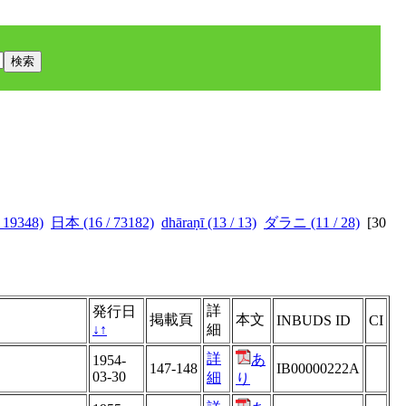
 19348)
日本 (16 / 73182)
dhāraṇī (13 / 13)
ダラニ (11 / 28)
[
30
詳
発行日
掲載頁
本文
INBUDS ID
CI
↓
↑
細
詳
あ
1954-
147-148
IB00000222A
03-30
細
り