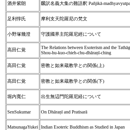
酒井紫朗
飜訳名義大集の難語釈 Pañjikā-madhyavyutp
足利惇氏
摩利支天陀羅尼の梵文
小野塚幾澄
守護國界主陀羅尼經について
The Relations between Esoterism and the Tathāg
高田仁覚
Shou-hu-kuo-chieh-chu-dhāraṇī-ching
高田仁覚
密教と如来蔵教学との関係(上)
高田仁覚
密教と如来蔵教学との関係(下)
堀内寬仁
出生無辺門陀羅尼経について
SenSukumar
On Dhāraṇī and Pratisarā
MatsunagaYukei
Indian Esoteric Buddhism as Studied in Japan