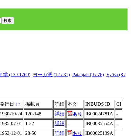
 (13 / 1769)
ヨーガ派 (12 / 31)
Patañjali (9 / 76)
Vyāsa (8 /
発行日
↓
↑
掲載頁
詳細
本文
INBUDS ID
CI
1930-10-24
120-148
詳細
IB00024781A
-
あり
1935-07-01
1-22
詳細
-
IB00035554A
-
1953-12-01
28-50
詳細
IB00025139A
あり