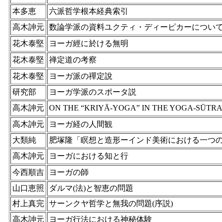
本多恵
六派哲学根本経典索引
高木訷元
数論学派の資料ユクティ・ディーピカーについ
花木泰堅
ヨーガ經に於ける無明
花木泰堅
禅定道の考察
花木泰堅
ヨーガ派の禪定說
研究部
ヨーガ学派のスポータ説
高木訷元
ON THE “KRIYĀ-YOGA” IN THE YOGA-SŪTR
高木訷元
ヨーガ経の人間観
大類純
肥塚隆「瞑想と造形ーインド美術における一つ
高木訷元
ヨーガにおける知と行
今西順吉
ヨーガの師
山口恵照
ダルマ(法)と智恵の問題
村上真完
サーンクヤ哲学と無我の問題(序説)
高木訷元
ヨーガ行法における神秘体験