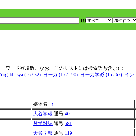
[D]
キーワード登場数。なお、このリストには検索語も含む）:
Yogabhāṣya (16 / 32)
ヨーガ (15 / 190)
ヨーガ学派 (15 / 67)
インド学
媒体名
↓
↑
大谷学報
通号
40
哲学雑誌
通号
581
大谷学報
通号
119