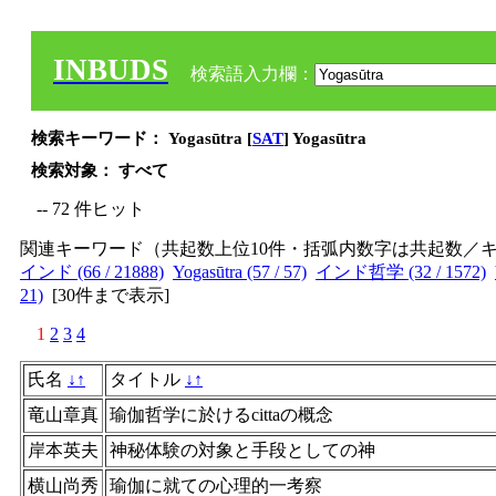
INBUDS
検索語入力欄：
検索キーワード： Yogasūtra [
SAT
] Yogasūtra
検索対象： すべて
-- 72 件ヒット
関連キーワード（共起数上位10件・括弧内数字は共起数／
インド (66 / 21888)
Yogasūtra (57 / 57)
インド哲学 (32 / 1572)
21)
[
30件まで表示
]
1
2
3
4
氏名
↓
↑
タイトル
↓
↑
竜山章真
瑜伽哲学に於けるcittaの概念
岸本英夫
神秘体験の対象と手段としての神
横山尚秀
瑜伽に就ての心理的一考察