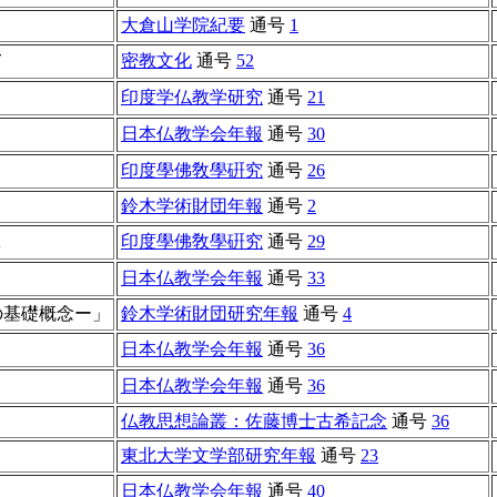
大倉山学院紀要
通号
1
て
密教文化
通号
52
印度学仏教学研究
通号
21
日本仏教学会年報
通号
30
印度學佛敎學硏究
通号
26
鈴木学術財団年報
通号
2
A
印度學佛敎學硏究
通号
29
日本仏教学会年報
通号
33
の基礎概念ー」
鈴木学術財団研究年報
通号
4
日本仏教学会年報
通号
36
日本仏教学会年報
通号
36
仏教思想論叢：佐藤博士古希記念
通号
36
東北大学文学部研究年報
通号
23
日本仏教学会年報
通号
40