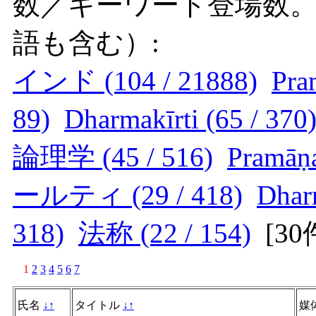
数／キーワード登場数
語も含む）:
インド (104 / 21888)
Pra
89)
Dharmakīrti (65 / 370
論理学 (45 / 516)
Pramāṇa
ールティ (29 / 418)
Dharm
318)
法称 (22 / 154)
[
3
1
2
3
4
5
6
7
氏名
↓
↑
タイトル
↓
↑
媒