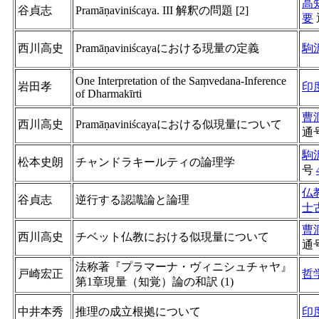
高
谷貞志
Pramāṇaviniścaya. III 解釈の問題 [2]
要
西川高史
Pramāṇaviniścayaにおける現量の定義
駒
One Interpretation of the Saṃvedana-Inference
岩田孝
印
of Dharmakīrti
曹
西川高史
Pramāṇaviniścayaにおける似現量について
通
駒
松本史朗
チャンドラキールティの論理学
号
仏
谷貞志
逆行する認識論と論理
士
曹
西川高史
チベット仏教における似現量について
通
法称著『プラマーナ・ヴィニシュチャヤ』
戸崎宏正
哲
第1章現量（知覚）論の和訳 (1)
中井本秀
推理の成立根拠について
印