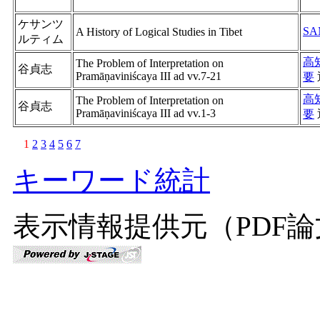
ケサンツ
SA
A History of Logical Studies in Tibet
ルティム
高
The Problem of Interpretation on
谷貞志
Pramāṇaviniścaya III ad vv.7-21
要
高
The Problem of Interpretation on
谷貞志
Pramāṇaviniścaya III ad vv.1-3
要
1
2
3
4
5
6
7
キーワード統計
表示情報提供元（PDF