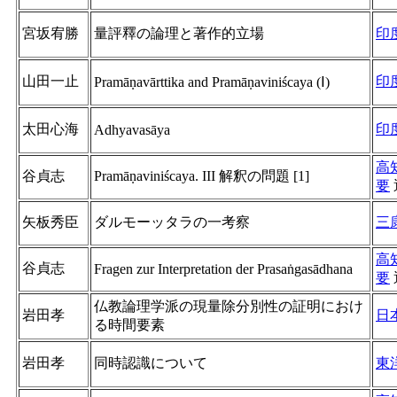
宮坂宥勝
量評釋の論理と著作的立場
印
山田一止
印
Pramāṇavārttika and Pramāṇaviniścaya (Ⅰ)
太田心海
印
Adhyavasāya
高
谷貞志
Pramāṇaviniścaya. III 解釈の問題 [1]
要
矢板秀臣
ダルモーッタラの一考察
三
高
谷貞志
Fragen zur Interpretation der Prasaṅgasādhana
要
仏教論理学派の現量除分別性の証明におけ
岩田孝
日
る時間要素
岩田孝
同時認識について
東