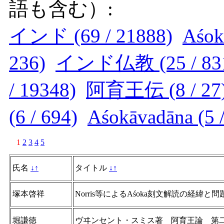
語も含む）:
インド (69 / 21888)
Aśoka
236)
インド仏教 (25 / 83
/ 19348)
阿育王伝 (8 / 27
(6 / 694)
Aśokāvadāna (5 /
1
2
3
4
5
氏名
↓
↑
タイトル
↓
↑
塚本啓祥
Norris等によるAśoka刻文解読の経緯と問
堀謙徳
ヴヰンセント・スミス著 阿育王論 第