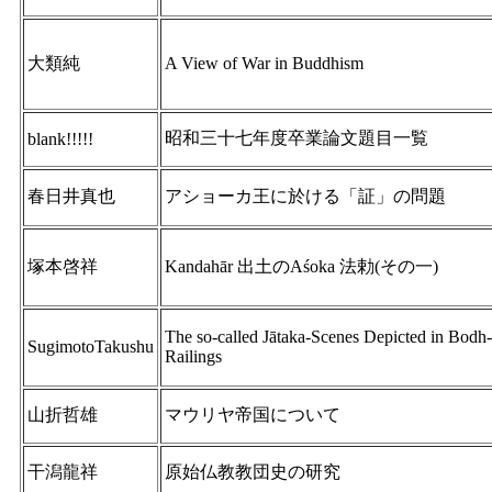
大類純
A View of War in Buddhism
昭和三十七年度卒業論文題目一覧
blank!!!!!
春日井真也
アショーカ王に於ける「証」の問題
塚本啓祥
Kandahār 出土のAśoka 法勅(その一)
The so-called Jātaka-Scenes Depicted in Bod
SugimotoTakushu
Railings
山折哲雄
マウリヤ帝国について
干潟龍祥
原始仏教教団史の研究