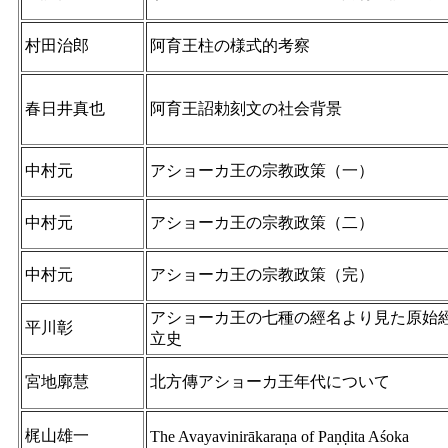
村田治郎
阿育王柱の様式的考察
春日井真也
阿育王詔勅刻文の社会背景
中村元
アショーカ王の宗教政策（一）
中村元
アショーカ王の宗教政策（二）
中村元
アショーカ王の宗教政策（完）
アショーカ王の七種の經名より見た原始
平川彰
立史
宮地廓慧
北方傳アショーカ王年代について
梶山雄一
The Avayavinirākaraṇa of Paṇḍita Aśoka