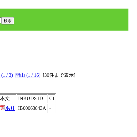
 / 3)
開山 (1 / 16)
[
30件まで表示
]
本文
INBUDS ID
CI
IB00063843A
-
あり