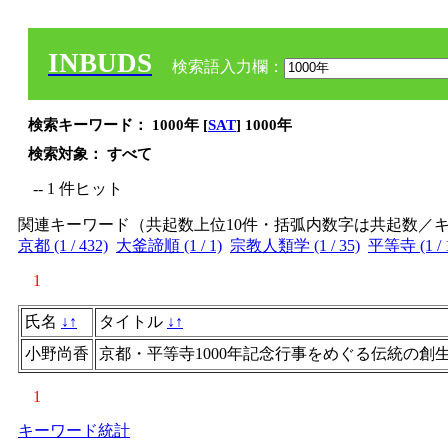
INBUDS
検索語入力欄：
検索キーワード： 1000年 [
SAT
] 1000年
検索対象： すべて
-- 1 件ヒット
関連キーワード（共起数上位10件・括弧内数字は共起数／
京都 (1 / 432)
大釜諦順 (1 / 1)
宗教人類学 (1 / 35)
平等寺 (1 / 
1
氏名
↓
↑
タイトル
↓
↑
小野尚香
京都・平等寺1000年記念行事をめぐる伝統の創
1
キーワード統計