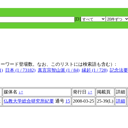
[D]
キーワード登場数。なお、このリストには検索語も含む）:
1)
日本 (1 / 73182)
真言宗智山派 (1 / 84)
縁起 (1 / 728)
記念法要 (1
媒体名
↓
↑
発行日
↓
↑
掲載頁
詳細
生
仏教大学総合研究所紀要
通号
15
2008-03-25
25-39(L)
詳細