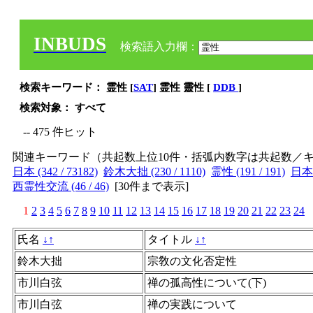
INBUDS
検索語入力欄：
検索キーワード： 霊性 [
SAT
] 霊性 靈性 [
DDB
]
検索対象： すべて
-- 475 件ヒット
関連キーワード（共起数上位10件・括弧内数字は共起数／
日本 (342 / 73182)
鈴木大拙 (230 / 1110)
霊性 (191 / 191)
日本仏
西霊性交流 (46 / 46)
[
30件まで表示
]
1
2
3
4
5
6
7
8
9
10
11
12
13
14
15
16
17
18
19
20
21
22
23
24
氏名
↓
↑
タイトル
↓
↑
鈴木大拙
宗敎の文化否定性
市川白弦
禅の孤高性について(下)
市川白弦
禅の実践について