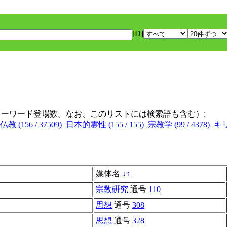
[D]
キーワード登場数。なお、このリストには検索語も含む）:
教 (156 / 37509)
日本的霊性 (155 / 155)
宗教学 (99 / 4378)
キリ
媒体名
↓
↑
宗敎硏究
通号
110
思想
通号
308
思想
通号
328