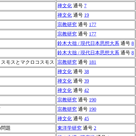
禅文化
通号
7
禅文化
通号
19
宗教研究
通号
177
宗教研究
通号
177
鈴木大拙 / 現代日本思想大系
通号
8
鈴木大拙 / 現代日本思想大系
通号
8
コスモスとマクロコスモス
宗教研究
通号
181
禅文化
通号
38
禅文化
通号
39
禅文化
通号
42
宗教研究
通号
190
て
宗教研究
通号
190
禅文化
通号
45
の問題
東洋学研究
通号
2