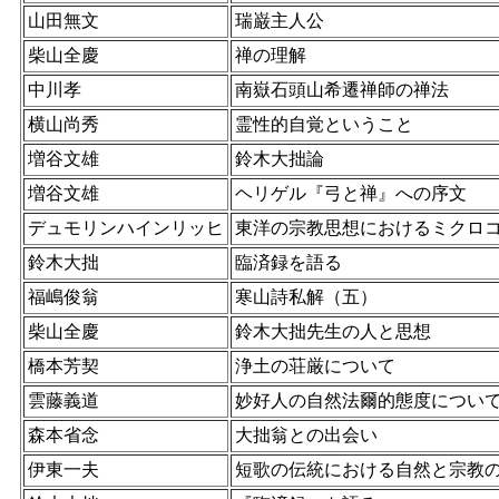
山田無文
瑞巌主人公
柴山全慶
禅の理解
中川孝
南嶽石頭山希遷禅師の禅法
横山尚秀
霊性的自覚ということ
増谷文雄
鈴木大拙論
増谷文雄
ヘリゲル『弓と禅』への序文
デュモリンハインリッヒ
東洋の宗教思想におけるミクロ
鈴木大拙
臨済録を語る
福嶋俊翁
寒山詩私解（五）
柴山全慶
鈴木大拙先生の人と思想
橋本芳契
浄土の荘厳について
雲藤義道
妙好人の自然法爾的態度につい
森本省念
大拙翁との出会い
伊東一夫
短歌の伝統における自然と宗教