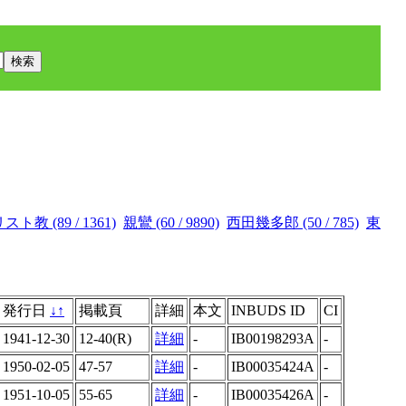
スト教 (89 / 1361)
親鸞 (60 / 9890)
西田幾多郎 (50 / 785)
東
発行日
↓
↑
掲載頁
詳細
本文
INBUDS ID
CI
1941-12-30
12-40(R)
詳細
-
IB00198293A
-
1950-02-05
47-57
詳細
-
IB00035424A
-
1951-10-05
55-65
詳細
-
IB00035426A
-