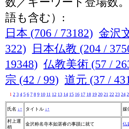
数／キーワード登場数
語も含む）:
日本 (706 / 73182)
金沢文庫
322)
日本仏教 (204 / 375
19348)
仏教美術 (57 / 26
宗 (42 / 99)
道元 (37 / 43
1
2
3
4
5
6
7
8
9
10
11
12
13
14
15
16
17
18
19
20
21
22
23
24
2
氏名
↓
↑
タイトル
↓
↑
媒
村上運
金沢称名寺本如湛睿の事蹟に就て
仏
梢