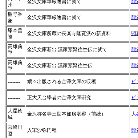
金沢文庫華厳逸書に就て
龍
州
鷹野香
金沢文庫華厳逸書に就て
龍
象
塚本善
金沢文庫所蔵の長楽寺隆寛派の新資料
顕
隆
高雄義
金沢文庫新出 漢家類聚往生伝に就て
龍
堅
高雄義
金沢文庫新出 漢家類聚往生伝
龍
堅
續々出版される金澤文庫の収穫
ピ
--------
正大天台學者の金澤文庫硏究
ピ
--------
大屋徳
金沢称名寺三世本如房湛睿（前続）
大
城
宮崎円
入宋沙弥円種
龍
遵