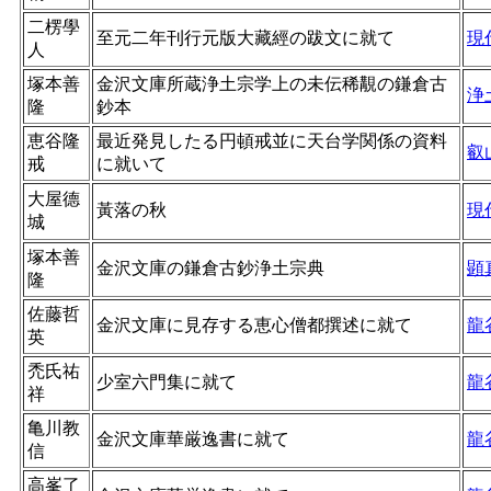
二楞學
至元二年刊行元版大藏經の跋文に就て
現
人
塚本善
金沢文庫所蔵浄土宗学上の未伝稀覯の鎌倉古
浄
隆
鈔本
恵谷隆
最近発見したる円頓戒並に天台学関係の資料
叡
戒
に就いて
大屋德
黃落の秋
現
城
塚本善
金沢文庫の鎌倉古鈔浄土宗典
顕
隆
佐藤哲
金沢文庫に見存する恵心僧都撰述に就て
龍
英
禿氏祐
少室六門集に就て
龍
祥
亀川教
金沢文庫華厳逸書に就て
龍
信
高峯了