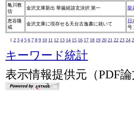
亀川教
金沢文庫新出 華厳経談玄決択 第一
龍
信
恵谷隆
日
金沢文庫に現存せる天台古逸書に就いて
戒
号
1
2
3
4
5
6
7
8
9
10
11
12
13
14
15
16
17
18
19
20
21
22
23
24
2
キーワード統計
表示情報提供元（PDF