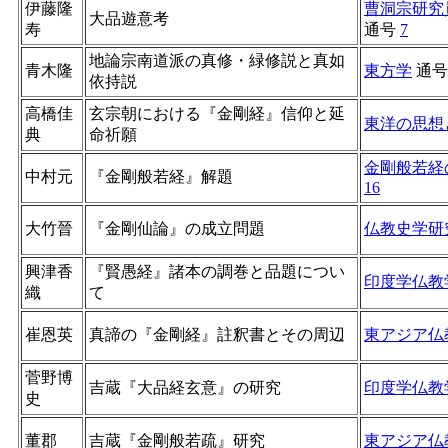
伊藤隆
曹洞宗研究
大品遊意考
寿
通号
7
地論宗南道派の真修・緑修説と真如
青木隆
東方学
通
依持説
高橋佳
玄宗朝における『金剛経』信仰と延
東洋の思想
典
命祈願
金剛般若経
中村元
『金剛般若経』解題
16
大竹晉
『金剛仙論』の成立問題
仏教史学研
興津香
『賢愚経』諸本の調巻と品題につい
印度学仏教
織
て
崔恩英
真諦の『金剛経』註釈書とその周辺
東アジア仏
菅野博
吉蔵『大品経玄意』の研究
印度学仏教
史
董郡
吉蔵『金剛般若疏』研究
東アジア仏