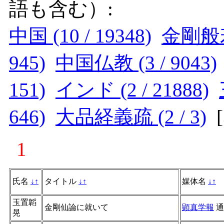
語も含む）:
中国 (10 / 19348)
金剛般若疏
945)
中国仏教 (3 / 9043)
151)
インド (2 / 21888)
646)
大品経義疏 (2 / 3)
[
1
氏名
↓
↑
タイトル
↓
↑
媒体名
↓
↑
玉置韜
金剛仙論に就いて
顕真学報
通
晃