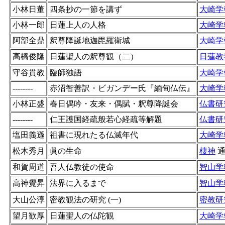
小林日董
四条抄の一節を講ず
大崎学
小林一郎
日蓮上人の人格
大崎学
阿部全鼎
釈尊降誕地迦毘羅衛城
大崎学
高橋俊隆
日蓮聖人の釈尊観（二）
日蓮教
守谷貫教
臨師独語
大崎学
--------
赤沼智善訳・ビガンデー氏『緬甸仏伝』
大崎学
小林正盛
春日偶吟・友来・偶賦・釈尊降誕会
仏書研
--------
仁王護国経疏般若心経疏等解題
仏書研
塩田義遜
祖書に現れたる仏滅年代
大崎学
松木秀月
眞の生命
棲神
和賀周道
吾人仏教徒の使命
智山学
高神覺昇
法界に入るまで
智山学
大山公淳
密教観法の研究 (一)
密教研
望月歓厚
日蓮聖人の仏陀観
大崎学