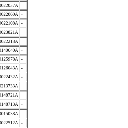
0022037A
-
0022060A
-
0022108A
-
0023821A
0022213A
-
0140640A
-
0125978A
-
0126043A
-
0022432A
-
0213733A
0148721A
0148713A
-
0015038A
0022512A
-