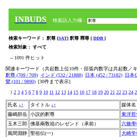
INBUDS
検索語入力欄：
検索キーワード： 釈尊 [
SAT
] 釈尊 釋尊 [
DDB
]
検索対象： すべて
-- 1091 件ヒット
関連キーワード（共起数上位10件・括弧内数字は共起数／
釈尊 (709 / 709)
インド (532 / 21888)
日本 (452 / 73182)
日本仏教
鸞 (101 / 9890)
[
30件まで表示
]
1
2
3
4
5
6
7
8
9
10
11
12
13
14
15
16
17
18
19
20
21
22
23
24
2
氏名
↓
↑
タイトル
↓
↑
媒体
藤嶋胆岳
小説的釈尊
東洋哲
玉木三郎
佛基兩敎祖のレゼンド（承前）
六條學
風間淵静
聖祖伝(一)
大崎学