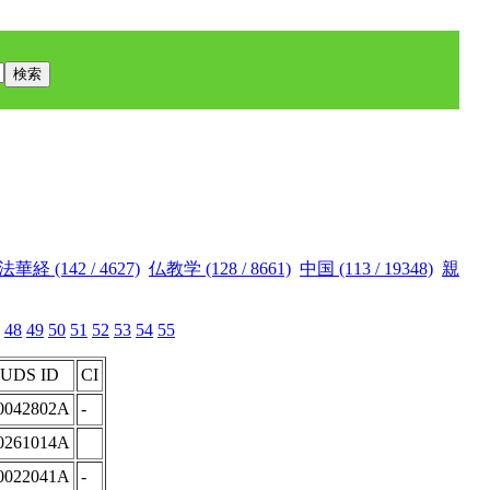
法華経 (142 / 4627)
仏教学 (128 / 8661)
中国 (113 / 19348)
親
48
49
50
51
52
53
54
55
UDS ID
CI
0042802A
-
0261014A
0022041A
-