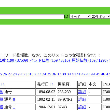
[D]
キーワード登場数。なお、このリストには検索語も含む）:
 (190 / 37509)
インド仏教 (159 / 8316)
原始仏教 (159 / 1290)
5
26
27
28
29
30
31
32
33
34
35
36
37
38
39
40
41
42
43
44
45
46
47
名
↓
↑
発行日
↓
↑
掲載頁
詳細
本文
INB
学
通号
1894-08-02
238-239
詳細
-
IB0
報
通号
8
1902-02-11
89-97(R)
詳細
-
IB0
報
通号
1
1904-12-01
37-43
詳細
-
IB0