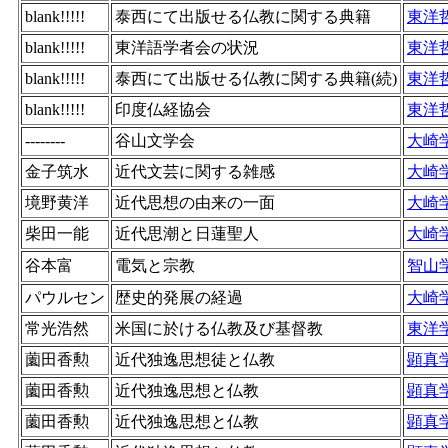
blank!!!!!
泰西にて出版せる仏教に関する典籍
東洋
blank!!!!!
東洋語学者会の状況
東洋
blank!!!!!
泰西にて出版せる仏教に関する典籍(続)
東洋
blank!!!!!
印度仏経協会
東洋
--------
谷山文学会
大崎
金子筑水
近代文芸に関する雑感
大崎
境野黄洋
近代思想の由来の一面
大崎
柴田一能
近代思潮と日蓮聖人
大崎
谷本富
電気と宗教
智山
パウルセン
歴史的発展の経過
大崎
常光浩然
米国に於ける仏教及び基督教
東洋
薗田香勲
近代独逸思想徒と仏教
顕真
薗田香勲
近代独逸思想と仏教
顕真
薗田香勲
近代独逸思想と仏教
顕真