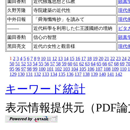
薗田香勲
近代独逸思想と仏教
顕真
久野芳隆
寺院建築の近代性
現代
中外日報
「舜海懺悔抄」を讀みて
現代
--------
近代科學を利用した仁王護國經の埋納
ピタ
薗田香勲
信心の智慧
顕真
黑田亮文
近代の女性と觀音様
現代
1
2
3
4
5
6
7
8
9
10
11
12
13
14
15
16
17
18
19
20
21
22
23
24
2
50
51
52
53
54
55
56
57
58
59
60
61
62
63
64
65
66
67
68
69
7
95
96
97
98
99
100
101
102
103
104
105
106
107
108
109
110
1
129
130
131
132
133
134
135
136
137
138
139
140
141
142
キーワード統計
表示情報提供元（PDF