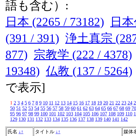
語も含む）:
日本 (2265 / 73182)
日本仏
(391 / 391)
浄土真宗 (287 
877)
宗教学 (222 / 4378)
19348)
仏教 (137 / 5264)
で表示
]
1
2
3
4
5
6
7
8
9
10
11
12
13
14
15
16
17
18
19
20
21
22
23
24
2
50
51
52
53
54
55
56
57
58
59
60
61
62
63
64
65
66
67
68
69
7
95
96
97
98
99
100
101
102
103
104
105
106
107
108
109
110
1
129
130
131
132
133
134
135
136
137
138
139
140
141
142
氏名
↓
↑
タイトル
↓
↑
媒体