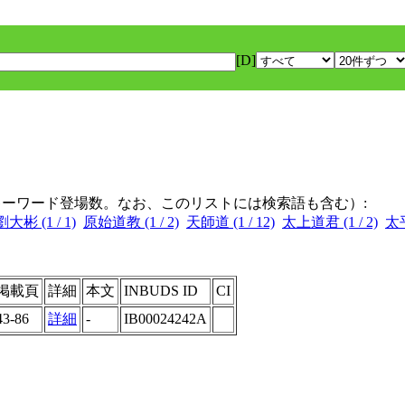
[D]
キーワード登場数。なお、このリストには検索語も含む）:
劉大彬 (1 / 1)
原始道教 (1 / 2)
天師道 (1 / 12)
太上道君 (1 / 2)
太平
掲載頁
詳細
本文
INBUDS ID
CI
43-86
詳細
-
IB00024242A