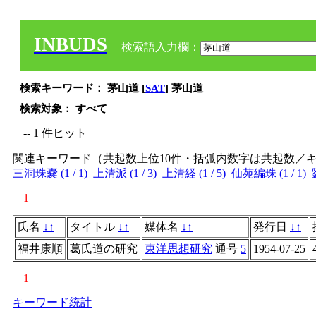
INBUDS
検索語入力欄：
検索キーワード： 茅山道 [
SAT
] 茅山道
検索対象： すべて
-- 1 件ヒット
関連キーワード（共起数上位10件・括弧内数字は共起数／
三洞珠嚢 (1 / 1)
上清派 (1 / 3)
上清経 (1 / 5)
仙苑編珠 (1 / 1)
1
氏名
↓
↑
タイトル
↓
↑
媒体名
↓
↑
発行日
↓
↑
福井康順
葛氏道の研究
東洋思想研究
通号
5
1954-07-25
1
キーワード統計