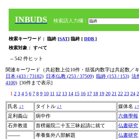
INBUDS
検索語入力欄：
検索キーワード： 臨終 [
SAT
] 臨終 [
DDB
]
検索対象： すべて
-- 542 件ヒット
関連キーワード（共起数上位10件・括弧内数字は共起数／
日本 (433 / 73182)
日本仏教 (253 / 37509)
臨終 (153 / 153)
法然 
4100)
[
30件まで表示
]
1
2
3
4
5
6
7
8
9
10
11
12
13
14
15
16
17
18
19
20
21
22
23
24
2
氏名
↓
↑
タイトル
↓
↑
媒体名
↓
足利義山
病中作
六條學報
石井教道
首楞厳院二十五三昧起請に就て
仏書研究
--------
孝養集外八部解題
仏書研究