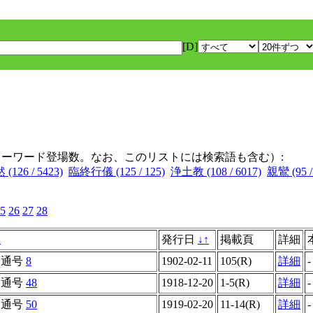
[D]
キーワード登場数。なお、このリストには検索語も含む）:
(126 / 5423)
臨終行儀 (125 / 125)
浄土教 (108 / 6017)
親鸞 (95 /
5
26
27
28
↑
発行日
↓
↑
掲載頁
詳細
通号
8
1902-02-11
105(R)
詳細
-
通号
48
1918-12-20
1-5(R)
詳細
-
通号
50
1919-02-20
11-14(R)
詳細
-