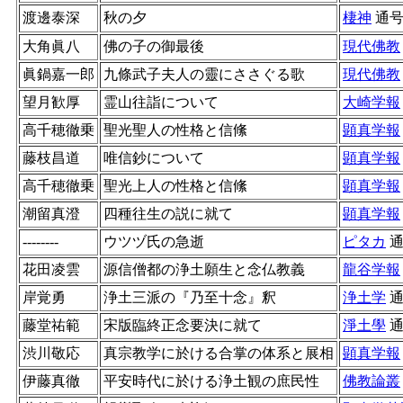
渡邊泰深
秋の夕
棲神
通
大角眞八
佛の子の御最後
現代佛教
眞鍋嘉一郎
九條武子夫人の靈にささぐる歌
現代佛教
望月歓厚
霊山往詣について
大崎学報
高千穂徹乗
聖光聖人の性格と信絛
顕真学報
藤枝昌道
唯信鈔について
顕真学報
高千穂徹乗
聖光上人の性格と信絛
顕真学報
潮留真澄
四種往生の説に就て
顕真学報
--------
ウツヅ氏の急逝
ピタカ
花田凌雲
源信僧都の浄土願生と念仏教義
龍谷学報
岸覚勇
浄土三派の『乃至十念』釈
浄土学
藤堂祐範
宋版臨終正念要決に就て
淨土學
渋川敬応
真宗教学に於ける合掌の体系と展相
顕真学報
伊藤真徹
平安時代に於ける浄土観の庶民性
佛教論叢