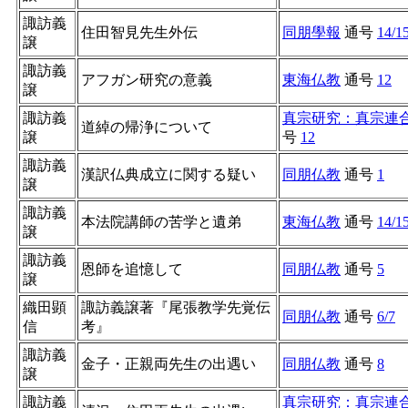
諏訪義
住田智見先生外伝
同朋學報
通号
14/1
譲
諏訪義
アフガン研究の意義
東海仏教
通号
12
譲
諏訪義
真宗研究：真宗連
道綽の帰浄について
譲
号
12
諏訪義
漢訳仏典成立に関する疑い
同朋仏教
通号
1
譲
諏訪義
本法院講師の苦学と遺弟
東海仏教
通号
14/1
譲
諏訪義
恩師を追憶して
同朋仏教
通号
5
譲
織田顕
諏訪義譲著『尾張教学先覚伝
同朋仏教
通号
6/7
信
考』
諏訪義
金子・正親両先生の出遇い
同朋仏教
通号
8
譲
諏訪義
真宗研究：真宗連