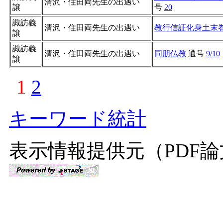
清沢・住田両先生の出遇い
譲
号
20
諏訪義
清沢・住田両先生の出遇い
教行信証化身土末
譲
諏訪義
清沢・住田両先生の出遇い
同朋仏教
通号
9/10
譲
1
2
キーワード統計
表示情報提供元（PDF