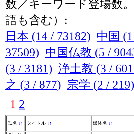
数／キーワード登場数
語も含む）:
日本 (14 / 73182)
中国 (11
37509)
中国仏教 (5 / 904
(3 / 3181)
浄土教 (3 / 601
之 (3 / 877)
宗学 (2 / 219
1
2
氏名
↓
↑
タイトル
↓
↑
媒体名
↓
↑