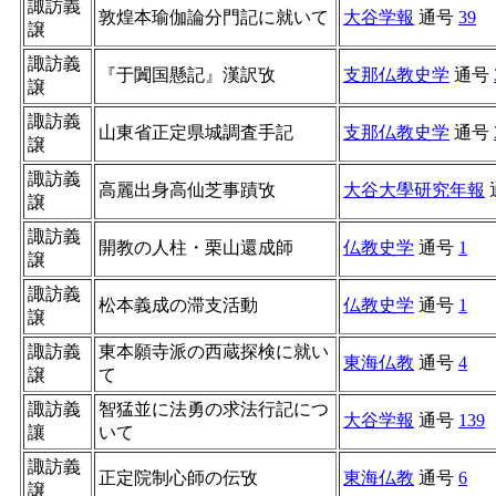
諏訪義
敦煌本瑜伽論分門記に就いて
大谷学報
通号
39
譲
諏訪義
『于闐国懸記』漢訳攷
支那仏教史学
通号
譲
諏訪義
山東省正定県城調査手記
支那仏教史学
通号
譲
諏訪義
高麗出身高仙芝事蹟攷
大谷大學研究年報
譲
諏訪義
開教の人柱・栗山還成師
仏教史学
通号
1
譲
諏訪義
松本義成の滞支活動
仏教史学
通号
1
譲
諏訪義
東本願寺派の西蔵探検に就い
東海仏教
通号
4
譲
て
諏訪義
智猛並に法勇の求法行記につ
大谷学報
通号
139
讓
いて
諏訪義
正定院制心師の伝攷
東海仏教
通号
6
譲