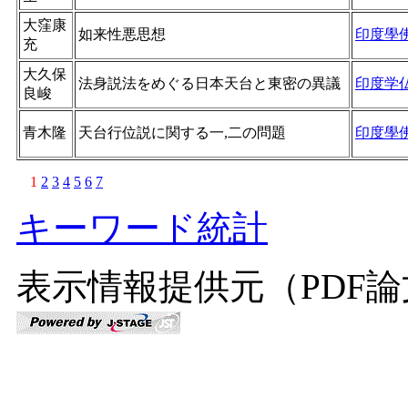
大窪康
如来性悪思想
印度學
充
大久保
法身説法をめぐる日本天台と東密の異議
印度学
良峻
青木隆
天台行位説に関する一,二の問題
印度學
1
2
3
4
5
6
7
キーワード統計
表示情報提供元（PDF