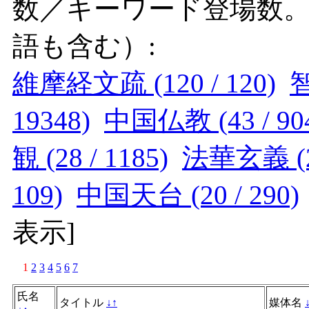
数／キーワード登場数
語も含む）:
維摩経文疏 (120 / 120)
智
19348)
中国仏教 (43 / 90
観 (28 / 1185)
法華玄義 (28
109)
中国天台 (20 / 290)
表示
]
1
2
3
4
5
6
7
氏名
タイトル
↓
↑
媒体名