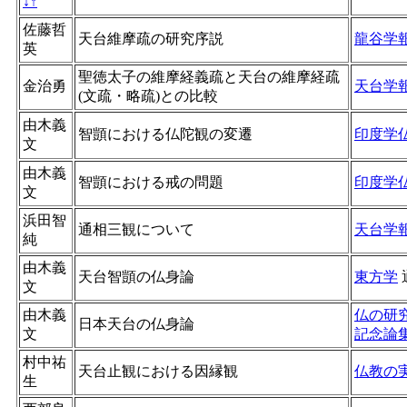
↓
↑
佐藤哲
天台維摩疏の研究序説
龍谷学
英
聖徳太子の維摩経義疏と天台の維摩経疏
金治勇
天台学
(文疏・略疏)との比較
由木義
智顗における仏陀観の変遷
印度学
文
由木義
智顗における戒の問題
印度学
文
浜田智
通相三観について
天台学
純
由木義
天台智顗の仏身論
東方学
文
由木義
仏の研
日本天台の仏身論
文
記念論
村中祐
天台止観における因縁観
仏教の
生