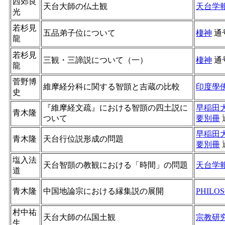
西郊良
天台大師の仏土観
天台学
光
若杉見
五品弟子位について
棲神
通
龍
若杉見
三観・三諦説について（一）
棲神
通
龍
菅野博
維摩経分科に関する智顗と吉蔵の比較
印度學
史
『維摩経文疏』における智顗の四土説に
早稲田
青木隆
ついて
要別冊
早稲田
青木隆
天台行位説形成の問題
要別冊
塩入法
天台智顗の教観における「時間」の問題
天台学
道
青木隆
中国地論宗における縁集説の展開
PHILOS
村中祐
天台大師の仏国土観
宗教研
生