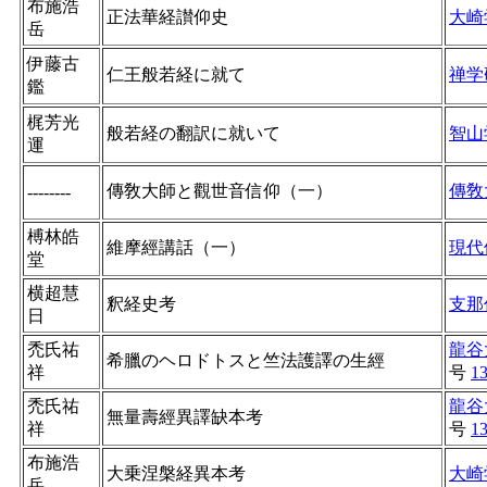
布施浩
正法華経讃仰史
大崎
岳
伊藤古
仁王般若経に就て
禅学
鑑
梶芳光
般若経の翻訳に就いて
智山
運
傳敎大師と觀世音信仰（一）
傳敎
--------
榑林皓
維摩經講話（一）
現代
堂
横超慧
釈経史考
支那
日
禿氏祐
龍谷
希臘のヘロドトスと竺法護譯の生經
祥
号
1
禿氏祐
龍谷
無量壽經異譯缺本考
祥
号
1
布施浩
大乗涅槃経異本考
大崎
岳