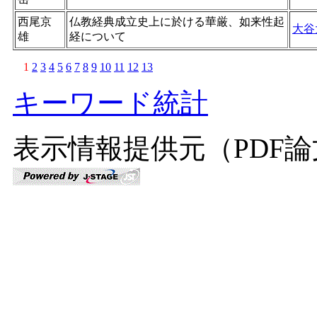
西尾京
仏教経典成立史上に於ける華厳、如来性起
大谷
雄
経について
1
2
3
4
5
6
7
8
9
10
11
12
13
キーワード統計
表示情報提供元（PDF