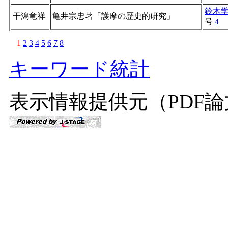
鈴木
干潟竜祥
亀井宗忠著「護摩の歴史的研究」
号
4
1
2
3
4
5
6
7
8
キーワード統計
表示情報提供元（PDF