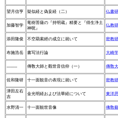
望月信亨
疑似経と偽妄経（二）
仏書
竜樹菩薩の『持明蔵』精要と『得生浄土
加藤智学
仏教
神呪』
添田隆俊
不空羂索經の成立に就いて
密教
布施浩岳
書写法行論
大崎
傳敎大師と觀世音信仰（一）
傳敎
--------
佐和隆研
十一面観音の表現に就いて
密教
津田左右
金光明経および法華経について
東洋
吉
水野清一
十一面観世音像
佛敎