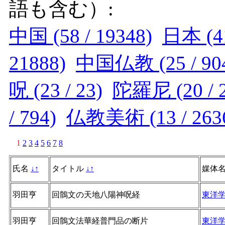
語も含む）:
中国 (58 / 19348)
日本 (41
21888)
中国仏教 (25 / 90
呪 (23 / 23)
陀羅尼 (20 / 2
/ 794)
仏教美術 (13 / 263
1
2
3
4
5
6
7
8
氏名
↓
↑
タイトル
↓
↑
媒体
羽田亨
回鶻文の天地八陽神呪経
東洋
羽田亨
回鶻文法華経普門品の断片
東洋