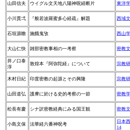
山田信夫
ウイグル文天地八陽神呪経断片
東洋
小川貫弌
『般若波羅蜜多心経疏』解題
西域
石垣源瞻
施餓鬼攷
西山
大山仁快
雑部密教事相の一考察
密教
井ノ口泰
敦煌本『阿弥陀経』について
宗教
淳
木村日紀
印度密教の起源とその興隆
宗教
山田道弘
護摩に於ける史的考察の一節
密教
松長有慶
シナ訳密教経典にみる国王観
密教
日本
小島文保
法華経六番神呪考
14