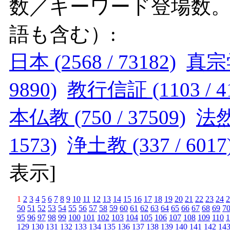
数／キーワード登場数
語も含む）:
日本 (2568 / 73182)
真宗学 
9890)
教行信証 (1103 / 4
本仏教 (750 / 37509)
法然 
1573)
浄土教 (337 / 6017
表示
]
1
2
3
4
5
6
7
8
9
10
11
12
13
14
15
16
17
18
19
20
21
22
23
24
2
50
51
52
53
54
55
56
57
58
59
60
61
62
63
64
65
66
67
68
69
7
95
96
97
98
99
100
101
102
103
104
105
106
107
108
109
110
1
129
130
131
132
133
134
135
136
137
138
139
140
141
142
14