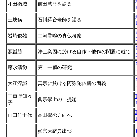
和田徹城
前田慧雲を語る
土岐僙
石川舜台老師を語る
岩崎俊雄
二河譬喩の真仮考察
源哲勝
浄土業因に於ける自作・他作の問題に就て
藤永清徹
第十一願の研究
大江淳誠
真宗に於ける阿弥陀仏観の両義
三重野知々
眞宗學上の一提題
子
山口竹千代
高田學の方向へ
眞宗大辭典出づ
--------