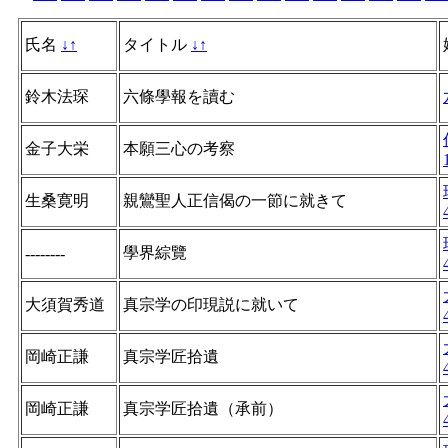
氏名
↓
↑
タイトル
↓
↑
鈴木法琛
六條學報を讀む
金子大栄
本願三心の考察
生桑寛明
親鸞聖人正信偈の一節に就きて
學界綜覽
--------
大須賀秀道
真宗学の印現説に就いて
岡崎正謙
真宗学匠拾遺
岡崎正謙
真宗学匠拾遺（承前）