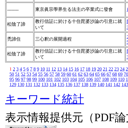
東京眞宗學界生る法主の卒業式に發會
--------
教行信証に於ける十住毘婆沙論の引意に就
松陰了諦
いて
禿諦住
三心釈の展開過程
教行信証に於ける十住毘婆沙論の引意に就
松陰了諦
いて
1
2
3
4
5
6
7
8
9
10
11
12
13
14
15
16
17
18
19
20
21
22
23
24
2
50
51
52
53
54
55
56
57
58
59
60
61
62
63
64
65
66
67
68
69
7
95
96
97
98
99
100
101
102
103
104
105
106
107
108
109
110
1
129
130
131
132
133
134
135
136
137
138
139
140
141
142
14
キーワード統計
表示情報提供元（PDF