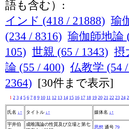
語も含む）:
インド (418 / 21888)
瑜伽
(234 / 8316)
瑜伽師地論 (11
105)
世親 (65 / 1343)
摂大
論 (55 / 400)
仏教学 (54 / 
2364)
[
30件まで表示
]
1
2
3
4
5
6
7
8
9
10
11
12
13
14
15
16
17
18
19
20
21
22
23
24
2
氏名
↓
↑
タイトル
↓
↑
媒体名
↓
↑
宇井伯
成唯識論の性質及び立場と第七
思想
通号
79