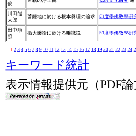
世親の淨土観
仏教文化研究
通
俊
川田熊
菩薩地に於ける根本眞理の追求
印度學佛敎學硏
太郎
田中順
攝大乗論に於ける唯識説
印度學佛敎學硏
照
1
2
3
4
5
6
7
8
9
10
11
12
13
14
15
16
17
18
19
20
21
22
23
24
2
キーワード統計
表示情報提供元（PDF