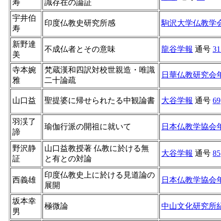
寿
識存在の論証
宇井伯
印度仏教史研究所感
駒沢大学仏教学
寿
新野達
不成仏者とその意味
龍谷学報
通号
31
美
寺本婉
梵蔵漢和四訳対校世親造・唯識
日華仏教研究会
雅
二十論疏
山口益
聖提婆に帰せられたる中観論書
大谷学報
通号
69
羽渓了
瑜伽行派の開祖に就いて
日本仏教学協会
諦
野沢静
山口益教授著 仏教に於ける無
大谷学報
通号
85
証
と有との対論
印度仏教史上に於ける見道論の
西義雄
日本仏教学協会
展開
坂本幸
極微論
中山文化研究所
男