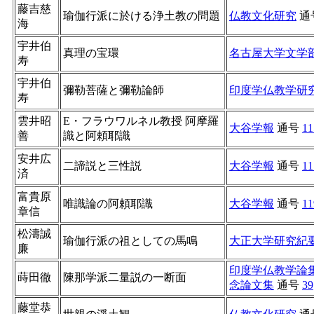
藤吉慈
瑜伽行派に於ける浄土教の問題
仏教文化研究
通
海
宇井伯
真理の宝環
名古屋大学文学
寿
宇井伯
彌勒菩薩と彌勒論師
印度学仏教学研
寿
雲井昭
E・フラウワルネル教授 阿摩羅
大谷学報
通号
11
善
識と阿頼耶識
安井広
二諦説と三性説
大谷学報
通号
11
済
富貴原
唯識論の阿頼耶識
大谷学報
通号
11
章信
松濤誠
瑜伽行派の祖としての馬鳴
大正大学研究紀
廉
印度学仏教学論集
蒔田徹
陳那学派二量説の一断面
念論文集
通号
39
藤堂恭