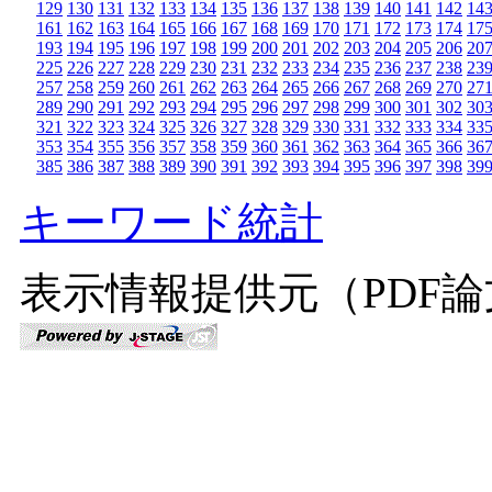
129
130
131
132
133
134
135
136
137
138
139
140
141
142
14
161
162
163
164
165
166
167
168
169
170
171
172
173
174
17
193
194
195
196
197
198
199
200
201
202
203
204
205
206
20
225
226
227
228
229
230
231
232
233
234
235
236
237
238
23
257
258
259
260
261
262
263
264
265
266
267
268
269
270
27
289
290
291
292
293
294
295
296
297
298
299
300
301
302
30
321
322
323
324
325
326
327
328
329
330
331
332
333
334
33
353
354
355
356
357
358
359
360
361
362
363
364
365
366
36
385
386
387
388
389
390
391
392
393
394
395
396
397
398
39
キーワード統計
表示情報提供元（PDF