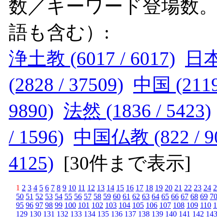
数／キーワード登場数
語も含む）:
浄土教 (6017 / 6017)
日本 
(2828 / 37509)
中国 (2119 
9890)
法然 (1836 / 5423)
/ 1596)
中国仏教 (822 / 9
4125)
[
30件まで表示
]
1
2
3
4
5
6
7
8
9
10
11
12
13
14
15
16
17
18
19
20
21
22
23
24
2
50
51
52
53
54
55
56
57
58
59
60
61
62
63
64
65
66
67
68
69
7
95
96
97
98
99
100
101
102
103
104
105
106
107
108
109
110
1
129
130
131
132
133
134
135
136
137
138
139
140
141
142
14