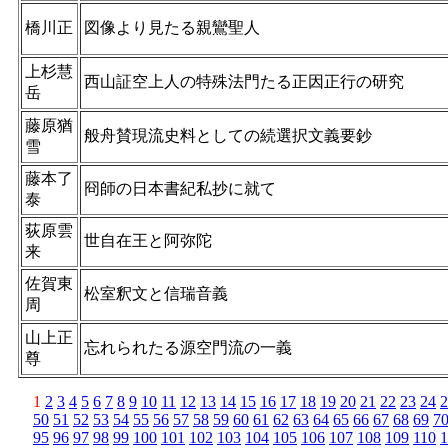
橋川正
図像より見たる親鸞聖人
上杉慧
西山証空上人の特殊法門たる正因正行の研究
岳
藤原猶
般舟賛現流史料としての続選択文義要鈔
雪
藤本了
冏師の日本書紀私抄に就て
泰
荻原雲
世自在王と阿弥陀
来
佐賀東
松室釈文と信瑞音義
周
山上正
忘れられたる源空門流の一義
尊
1
2
3
4
5
6
7
8
9
10
11
12
13
14
15
16
17
18
19
20
21
22
23
24
2
50
51
52
53
54
55
56
57
58
59
60
61
62
63
64
65
66
67
68
69
7
95
96
97
98
99
100
101
102
103
104
105
106
107
108
109
110
1