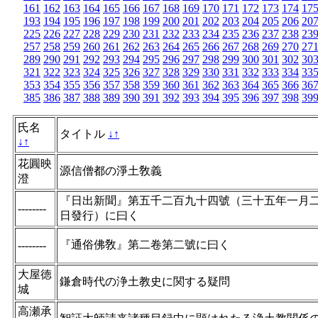
161
162
163
164
165
166
167
168
169
170
171
172
173
174
17
193
194
195
196
197
198
199
200
201
202
203
204
205
206
20
225
226
227
228
229
230
231
232
233
234
235
236
237
238
23
257
258
259
260
261
262
263
264
265
266
267
268
269
270
27
289
290
291
292
293
294
295
296
297
298
299
300
301
302
30
321
322
323
324
325
326
327
328
329
330
331
332
333
334
33
353
354
355
356
357
358
359
360
361
362
363
364
365
366
36
385
386
387
388
389
390
391
392
393
394
395
396
397
398
39
氏名
タイトル
↓
↑
↓
↑
花圓映
源信僧都の淨土敎義
澄
『日出新聞』第五千二百九十四號（三十五年一月
--------
日發行）に曰く
『通俗佛敎』第二卷第二號に曰く
--------
大屋徳
鎌倉時代の浄土教史に関する疑問
城
高瀬承