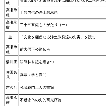
智証大師請来諸種目録中に顕はれたる浄土教関係
厳
高瀬承
千観内供の浄土教思想
厳
高瀬承
二十五菩薩ものがたり（一）
厳
T生
「文化を顧慮せる浄土教発達の史実」を読む
高瀬承
前大僧正公顕伝考
厳
橋川正
語辞林香記を繙きつゝ
住田智
真宗々学と義門
見
吉沢則
私蔵義門上人の書簡
高瀬承
不断念仏の史的研究序論
厳